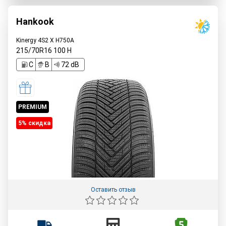
Hankook
Kinergy 4S2 X H750A
215/70R16
100
H
C
B
72 dB
PREMIUM
5% cкидка
Оставить отзыв