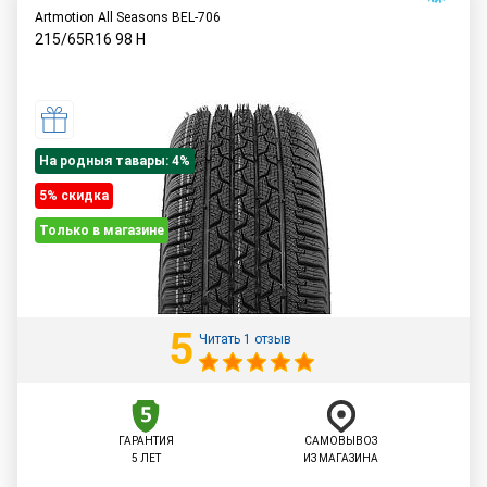
Artmotion All Seasons BEL-706
215/65R16
98
H
На родныя тавары: 4%
5% cкидка
Только в магазине
5
Читать 1 отзыв
ГАРАНТИЯ
САМОВЫВОЗ
5 ЛЕТ
ИЗ МАГАЗИНА