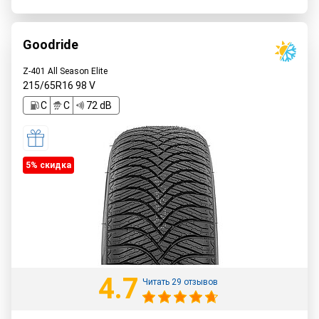
Goodride
Z-401 All Season Elite
215/65R16
98
V
C
C
72 dB
5% cкидка
4.7
Читать 29 отзывов