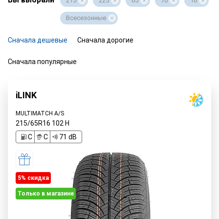
215
225
65
70
16
Всесезонные
Сначала дешевые
Сначала дорогие
Сначала популярные
iLINK
MULTIMATCH A/S
215/65R16
102
H
C
C
71 dB
5% cкидка
Только в магазине