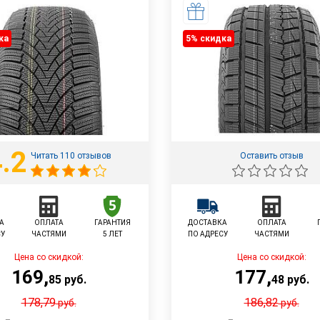
ка
5% cкидка
.2
Читать 110 отзывов
Оставить отзыв
А
ОПЛАТА
ГАРАНТИЯ
ДОСТАВКА
ОПЛАТА
СУ
ЧАСТЯМИ
5 ЛЕТ
ПО АДРЕСУ
ЧАСТЯМИ
Цена со скидкой:
Цена со скидкой:
169
,
177
,
85
руб.
48
руб.
178,79
186,82
руб.
руб.