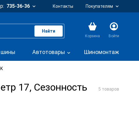
р:
735-36-36
Контакты
Покупателям
Найти
Корзина
Войти
. шины
Автотовары
Шиномонтаж
NK
етр 17, Сезонность
5 товаров