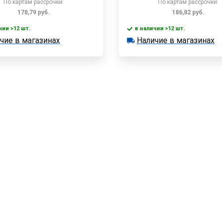
По картам рассрочки:
По картам рассрочки:
178,79
руб.
186,82
руб.
чии >12 шт.
в наличии >12 шт.
В корзину
В корзин
чие в магазинах
Наличие в магазинах
 >12 шт.
в наличии >12 шт.
е в магазинах
Наличие в магазинах
Быстрый заказ
Быстрый заказ