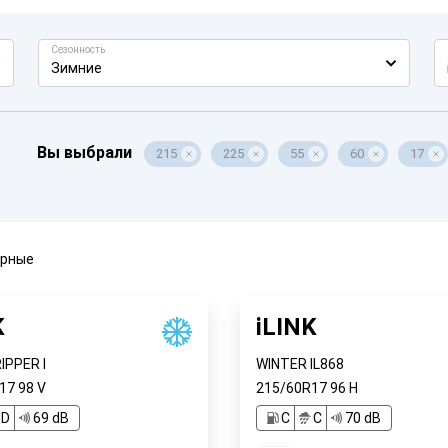
Сезонность
Зимние
Вы выбрали
215
225
55
60
17
ярные
K
iLINK
PPER I
WINTER IL868
R17
98
V
215/60R17
96
H
D
69 dB
C
C
70 dB