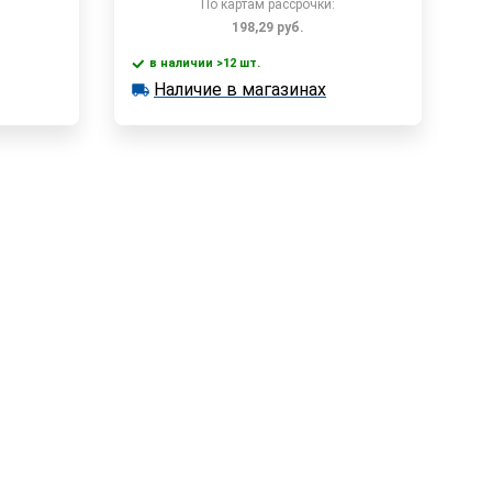
По картам рассрочки:
198,29
руб.
в наличии >12 шт.
у
В корзину
Наличие в магазинах
в наличии >12 шт.
Наличие в магазинах
Быстрый заказ