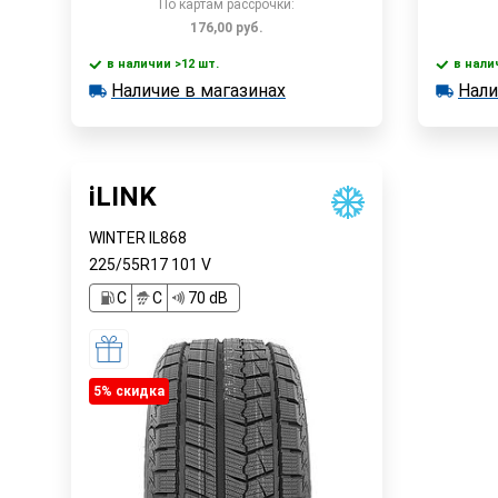
По картам рассрочки:
176,00
руб.
в наличии >12 шт.
в нали
В корзину
Наличие в магазинах
Нали
в наличии >12 шт.
в наличии
Наличие в магазинах
Наличи
Быстрый заказ
iLINK
WINTER IL868
225/55R17
101
V
C
C
70 dB
5% cкидка