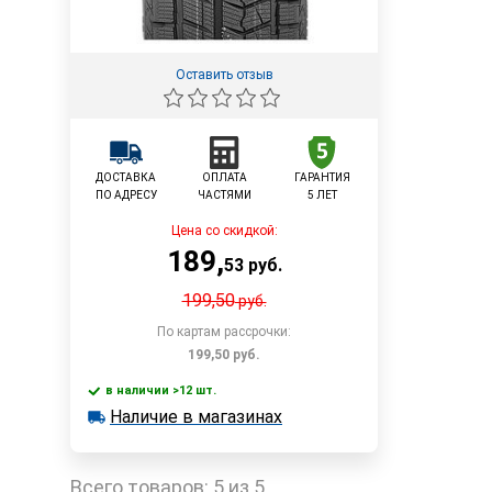
Оставить отзыв
ДОСТАВКА
ОПЛАТА
ГАРАНТИЯ
ПО АДРЕСУ
ЧАСТЯМИ
5 ЛЕТ
Цена со скидкой:
189
,
53
руб.
199,50
руб.
По картам рассрочки:
199,50
руб.
в наличии >12 шт.
В корзину
Наличие в магазинах
в наличии >12 шт.
Наличие в магазинах
Быстрый заказ
Всего товаров:
5 из 5