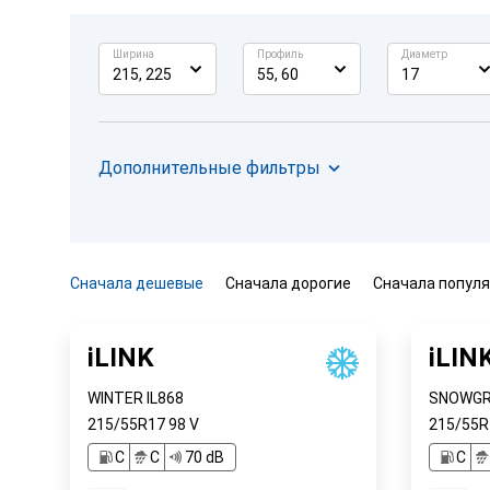
Ширина
Профиль
Диаметр
215, 225
55, 60
17
Дополнительные фильтры
Сначала дешевые
Сначала дорогие
Сначала попул
iLINK
iLIN
WINTER IL868
SNOWGRI
215/55R17
98
V
215/55
C
C
70 dB
C