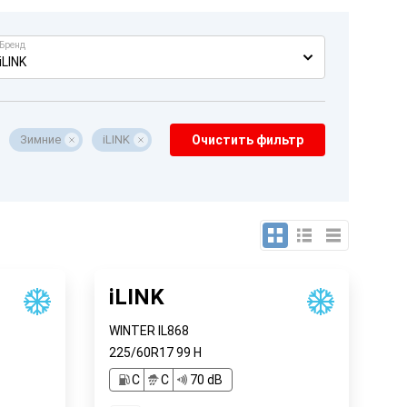
Бренд
iLINK
Зимние
iLINK
Очистить фильтр
iLINK
WINTER IL868
225/60R17
99
H
C
C
70 dB