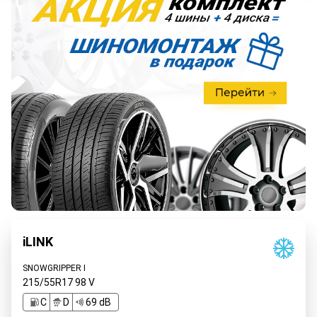
iLINK
SNOWGRIPPER I
215/55R17
98
V
C
D
69 dB