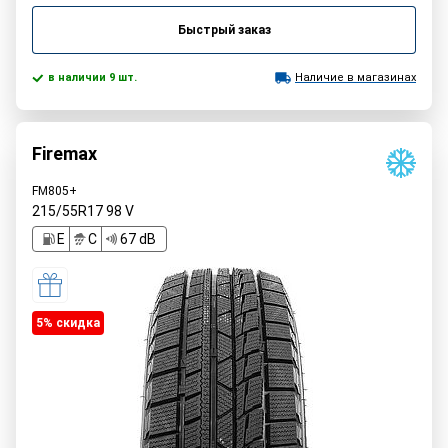
Быстрый заказ
в наличии 9 шт.
Наличие в магазинах
Firemax
FM805+
215/55R17
98
V
E
C
67 dB
5% cкидка