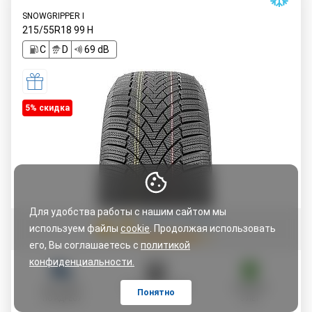
SNOWGRIPPER I
215/55R18
99
H
C
D
69 dB
5% cкидка
Для удобства работы с нашим сайтом мы
4.2
Читать 110 отзывов
используем файлы
cookie
. Продолжая использовать
его, Вы соглашаетесь с
политикой
конфиденциальности.
ДОСТАВКА
ОПЛАТА ЧАСТЯМИ
ГАРАНТИЯ
Понятно
ПО АДРЕСУ
5 ЛЕТ