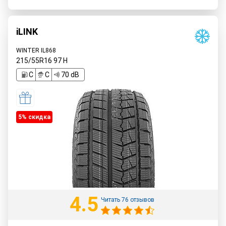
iLINK
WINTER IL868
215/55R16
97
H
C
C
70 dB
5% cкидка
4.5
Читать 76 отзывов