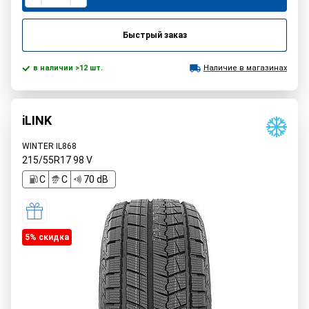
Быстрый заказ
в наличии >12 шт.
Наличие в магазинах
iLINK
WINTER IL868
215/55R17
98
V
C
C
70 dB
5% cкидка