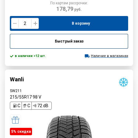
По картам рассрочки:
178,79
руб.
В корзину
Быстрый заказ
в наличии >12 шт.
Наличие в магазинах
Wanli
SW211
215/55R17
98
V
C
C
72 dB
5% cкидка