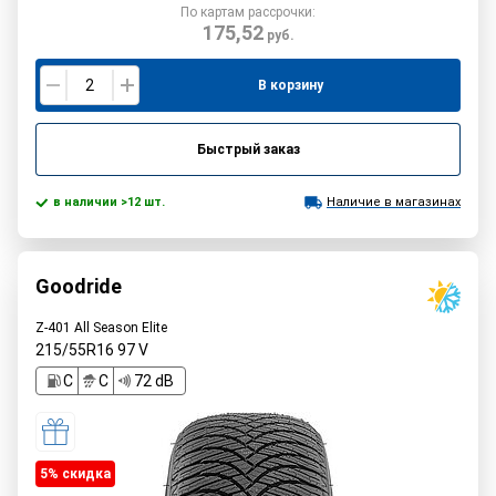
По картам рассрочки:
175,52
руб.
В корзину
Быстрый заказ
в наличии >12 шт.
Наличие в магазинах
Goodride
Z-401 All Season Elite
215/55R16
97
V
C
C
72 dB
5% cкидка