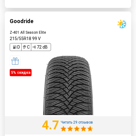
Goodride
Z-401 All Season Elite
215/55R18
99
V
D
C
72 dB
5% cкидка
4.7
Читать 29 отзывов