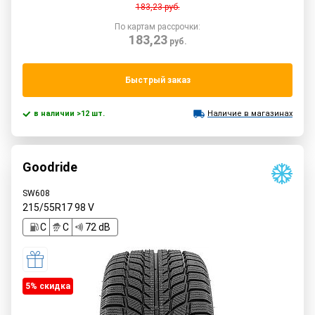
183,23
руб.
По картам рассрочки:
183,23
руб.
Быстрый заказ
в наличии >12 шт.
Наличие в магазинах
Goodride
SW608
215/55R17
98
V
C
C
72 dB
5% cкидка