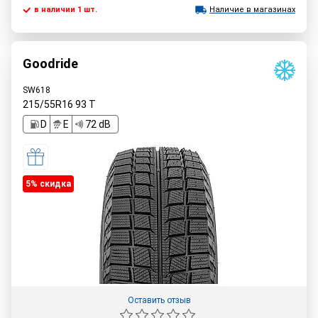
в наличии 1 шт.
Наличие в магазинах
Goodride
SW618
215/55R16
93
T
D
E
72 dB
5% cкидка
Оставить отзыв