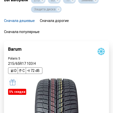
215
65
17
Зимние
Защита диска
Сначала дешевые
Сначала дорогие
Сначала популярные
Barum
Polaris 5
215/65R17
103
H
D
C
72 dB
5% cкидка