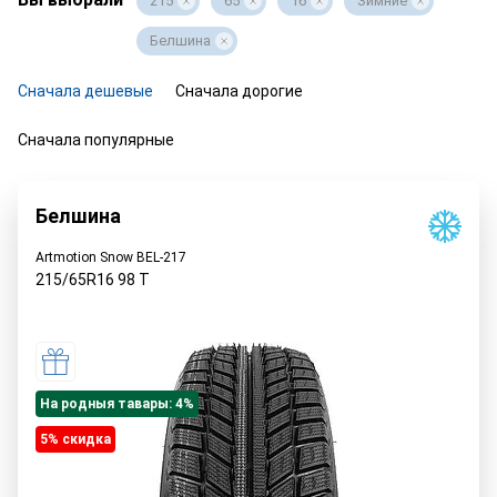
215
65
16
Зимние
Белшина
Сначала дешевые
Сначала дорогие
Сначала популярные
Белшина
Artmotion Snow BEL-217
215/65R16
98
T
На родныя тавары: 4%
5% cкидка