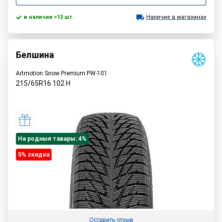
в наличии >12 шт.
Наличие в магазинах
Белшина
Artmotion Snow Premium PW-101
215/65R16
102
H
На родныя тавары: 4%
5% cкидка
Оставить отзыв