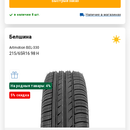
Быстрый заказ
в наличии 8 шт.
Наличие в магазинах
Белшина
Artmotion BEL-330
215/65R16
98
H
На родныя тавары: 4%
5% cкидка