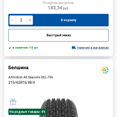
По картам рассрочки:
183,34
руб.
В корзину
Быстрый заказ
в наличии >12 шт.
Наличие в магазинах
Белшина
Artmotion All Seasons BEL-706
215/65R16
98
H
На родныя тавары: 4%