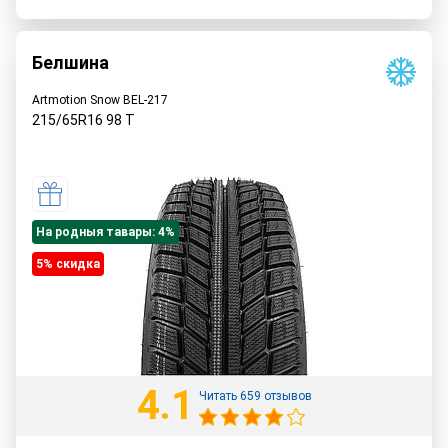
Белшина
Artmotion Snow BEL-217
215/65R16
98
T
На родныя тавары: 4%
5% cкидка
4.1
Читать 659 отзывов