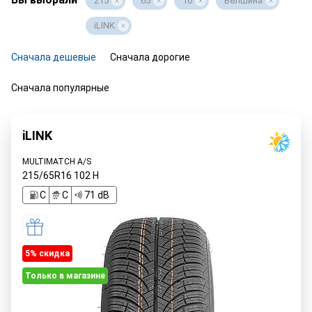
215
65
16
Белшина
iLINK
Сначала дешевые
Сначала дорогие
Сначала популярные
iLINK
MULTIMATCH A/S
215/65R16
102
H
C
C
71 dB
5% cкидка
Только в магазине