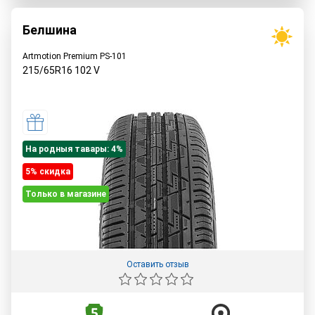
Белшина
Artmotion Premium PS-101
215/65R16
102
V
На родныя тавары: 4%
5% cкидка
Только в магазине
Оставить отзыв