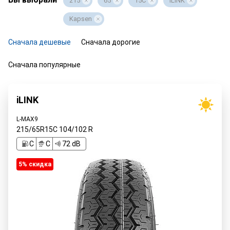
215
65
15C
iLINK
Kapsen
Сначала дешевые
Сначала дорогие
Сначала популярные
iLINK
L-MAX9
215/65R15C
104/102
R
C
C
72 dB
5% cкидка