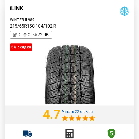
iLINK
WINTER IL989
215/65R15C
104/102
R
D
C
72 dB
5% cкидка
4.7
Читать 22 отзыва