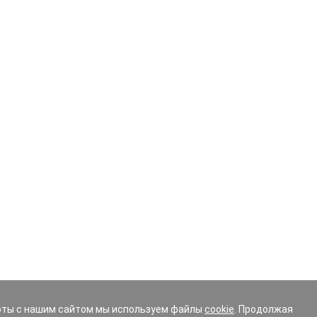
 эту процедуру следует делать в обязательном порядке. 
змеру, слишком высокий или низкий профиль резины – как
рузка на ходовую часть и подвеску. Невнимательность в
или заменой комплекта шин.
аталоге, укажите в фильтре основные параметры:
ьными фильтрами, чтобы выборка максимально соответст
иска, омологация (шины изготовленные по спец. заказу дл
ых, вы можете получить бесплатно консультацию эксперта
ке вашего автомобиля.
оты с нашим сайтом мы используем файлы
cookie
. Продолжая