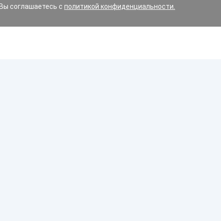
 Вы соглашаетесь с
политикой конфиденциальности.
ин и варианты замены, допустимые для вашего авто.
имние, летние или всесезонные?
орожного движения Республики Беларусь строго регламен
Диски
 дорожном движении, в обязательном порядке должны бы