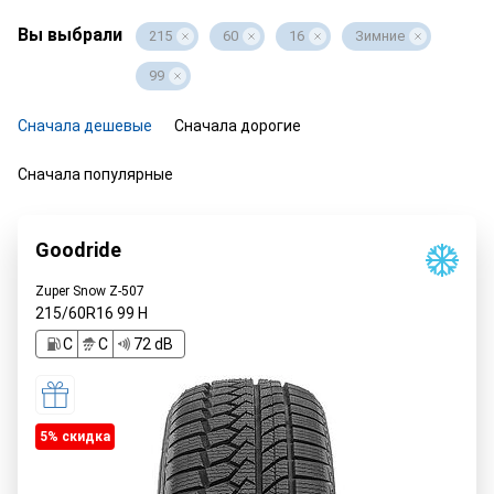
Вы выбрали
215
60
16
Зимние
99
Сначала дешевые
Сначала дорогие
Сначала популярные
Goodride
Zuper Snow Z-507
215/60R16
99
H
C
C
72 dB
5% cкидка