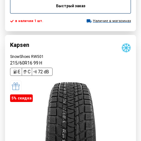
Быстрый заказ
в наличии 1 шт.
Наличие в магазинах
Kapsen
SnowShoes RW501
215/60R16
99
H
E
C
72 dB
5% cкидка