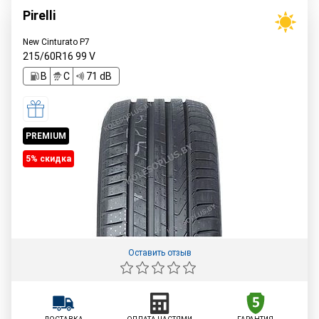
Pirelli
New Cinturato P7
215/60R16
99
V
B
C
71 dB
PREMIUM
5% cкидка
Оставить отзыв