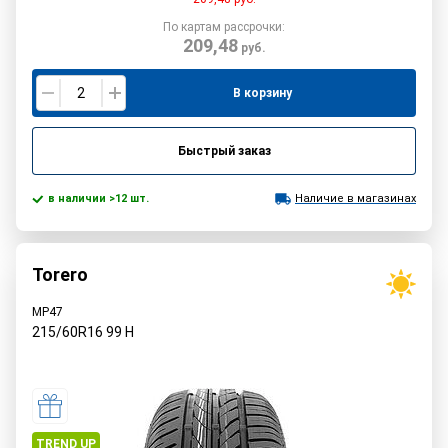
По картам рассрочки:
209,48
руб.
В корзину
Быстрый заказ
в наличии >12 шт.
Наличие в магазинах
Torero
MP47
215/60R16
99
H
TREND UP