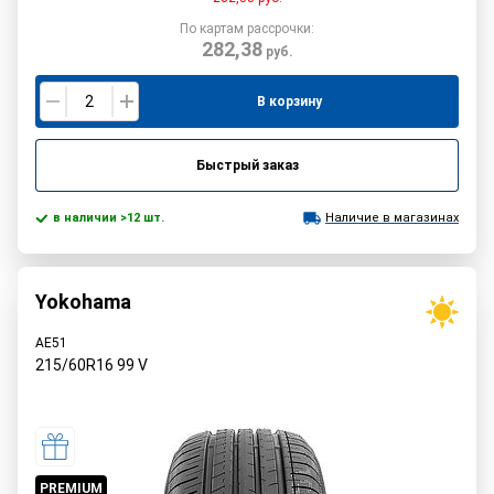
По картам рассрочки:
282,38
руб.
В корзину
Быстрый заказ
в наличии >12 шт.
Наличие в магазинах
Yokohama
AE51
215/60R16
99
V
PREMIUM