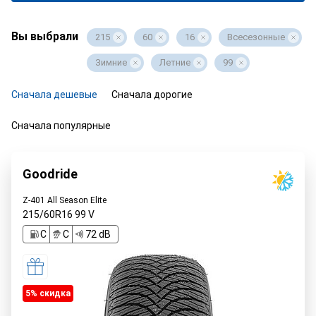
Вы выбрали
215
60
16
Всесезонные
Зимние
Летние
99
Сначала дешевые
Сначала дорогие
Сначала популярные
Goodride
Z-401 All Season Elite
215/60R16
99
V
C
C
72 dB
5% cкидка