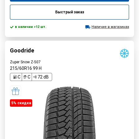
Быстрый заказ
в наличии >12 шт.
Наличие в магазинах
Goodride
Zuper Snow Z-507
215/60R16
99
H
C
C
72 dB
5% cкидка