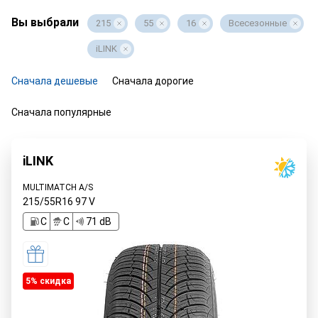
Вы выбрали
215
55
16
Всесезонные
iLINK
Сначала дешевые
Сначала дорогие
Сначала популярные
iLINK
MULTIMATCH A/S
215/55R16
97
V
C
C
71 dB
5% cкидка