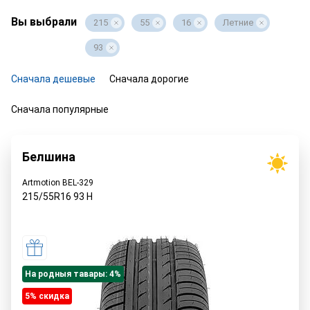
Вы выбрали
215
55
16
Летние
93
Сначала дешевые
Сначала дорогие
Сначала популярные
Белшина
Artmotion BEL-329
215/55R16
93
H
На родныя тавары: 4%
5% cкидка