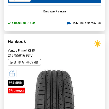
Быстрый заказ
в наличии >12 шт.
Наличие в магазинах
Hankook
Ventus Prime4 K135
215/55R16
93
V
B
A
69 dB
PREMIUM
5% cкидка