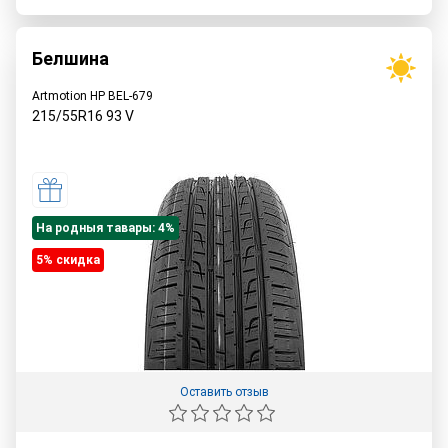
Белшина
Artmotion HP BEL-679
215/55R16
93
V
На родныя тавары: 4%
5% cкидка
Оставить отзыв