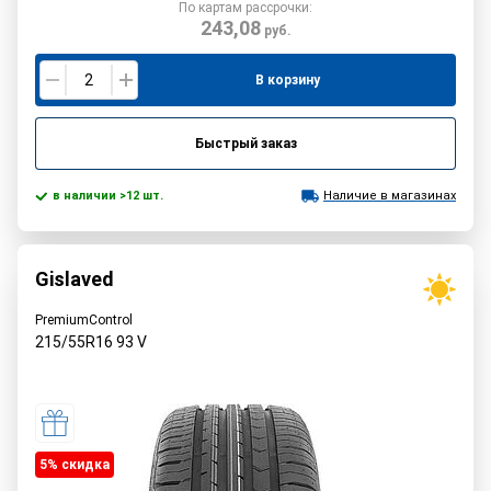
По картам рассрочки:
243,08
руб.
В корзину
Быстрый заказ
в наличии >12 шт.
Наличие в магазинах
Gislaved
PremiumControl
215/55R16
93
V
5% cкидка