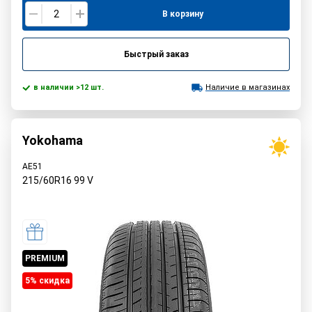
В корзину
Быстрый заказ
в наличии >12 шт.
Наличие в магазинах
Yokohama
AE51
215/60R16
99
V
PREMIUM
5% cкидка