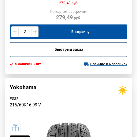
279,49
руб.
По картам рассрочки:
279,49
руб.
В корзину
Быстрый заказ
в наличии 2 шт.
Наличие в магазинах
Yokohama
ES32
215/60R16
99
V