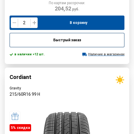
По картам рассрочки:
204,52
руб.
В корзину
Быстрый заказ
в наличии >12 шт.
Наличие в магазинах
Cordiant
Gravity
215/60R16
99
H
5% cкидка