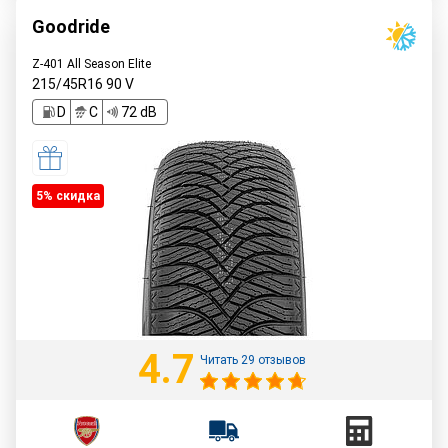
Goodride
Z-401 All Season Elite
215/45R16
90
V
D
C
72 dB
5% cкидка
4.7
Читать 29 отзывов