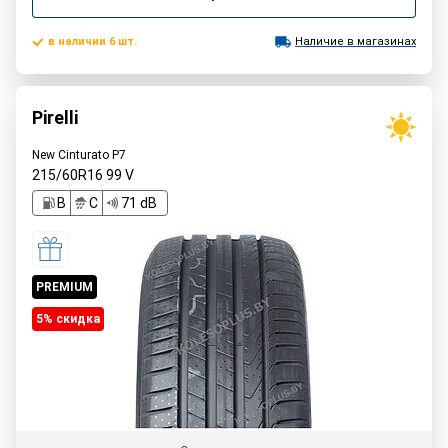
в наличии 6 шт.
Наличие в магазинах
Pirelli
New Cinturato P7
215/60R16
99
V
B
C
71 dB
PREMIUM
5% cкидка