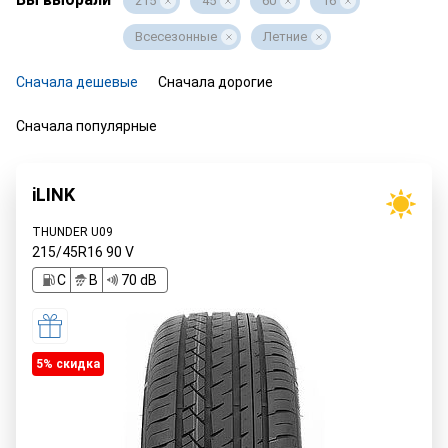
215
45
60
16
Всесезонные
Летние
Сначала дешевые
Сначала дорогие
Сначала популярные
iLINK
THUNDER U09
215/45R16
90
V
C
B
70 dB
5% cкидка