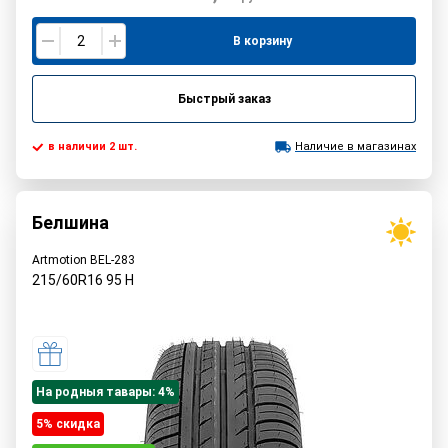
В корзину
Быстрый заказ
в наличии 2 шт.
Наличие в магазинах
Белшина
Artmotion BEL-283
215/60R16
95
H
На родныя тавары: 4%
5% cкидка