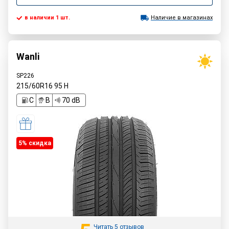
в наличии 1 шт.
Наличие в магазинах
Wanli
SP226
215/60R16
95
H
C
B
70 dB
5% cкидка
Читать 5 отзывов