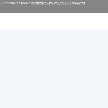
 Вы соглашаетесь с
политикой конфиденциальности.
ин и варианты замены, допустимые для вашего авто.
имние, летние или всесезонные?
орожного движения Республики Беларусь строго регламен
Диски
 дорожном движении, в обязательном порядке должны бы