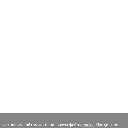
 эту процедуру следует делать в обязательном порядке. 
змеру, слишком высокий или низкий профиль резины – как
рузка на ходовую часть и подвеску. Невнимательность в
или заменой комплекта шин.
аталоге, укажите в фильтре основные параметры:
ьными фильтрами, чтобы выборка максимально соответст
иска, омологация (шины изготовленные по спец. заказу дл
ых, вы можете получить бесплатно консультацию эксперта
ке вашего автомобиля.
оты с нашим сайтом мы используем файлы
cookie
. Продолжая