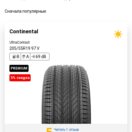
Сначала популярные
Continental
UltraContact
205/55R19
97
V
B
A
69 dB
PREMIUM
5% cкидка
Читать 1 отзыв