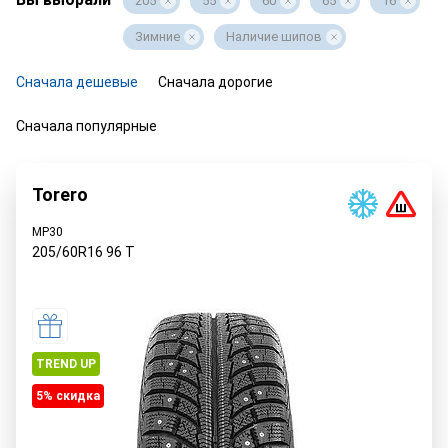
205
55
60
65
16
Зимние
Наличие шипов
Сначала дешевые
Сначала дорогие
Сначала популярные
Torero
MP30
205/60R16
96
T
TREND UP
5% cкидка