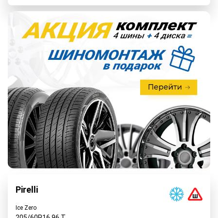
Pirelli
Ice Zero
205/60R16
96
T