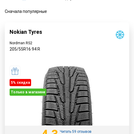
Сначала популярные
Nokian Tyres
Nordman RS2
205/55R16
94
R
5% cкидка
Только в магазине
Читать 59 отзывов