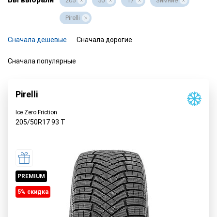
205
50
17
Зимние
Pirelli
Сначала дешевые
Сначала дорогие
Сначала популярные
Pirelli
Ice Zero Friction
205/50R17
93
T
PREMIUM
5% cкидка