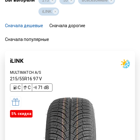
215
55
Всесезонные
iLINK
Сначала дешевые
Сначала дорогие
Сначала популярные
iLINK
MULTIMATCH A/S
215/55R16
97
V
C
C
71 dB
5% cкидка