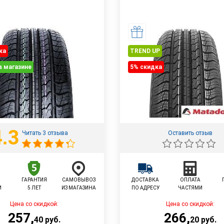
ка
TREND UP
в магазине
5% cкидка
4.3
Читать 3 отзыва
Оставить отзыв
ГАРАНТИЯ
САМОВЫВОЗ
ДОСТАВКА
ОПЛАТА
И
5 ЛЕТ
ИЗ МАГАЗИНА
ПО АДРЕСУ
ЧАСТЯМИ
Цена со скидкой:
Цена со скидкой:
257
,
266
,
40
руб.
20
руб.