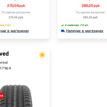
270,94
280,20
руб.
руб.
По картам рассрочки:
По картам рассрочки:
270,94
руб.
280,20
руб.
чии 4 шт.
в наличии >12 шт.
В корзин
чие в магазинах
Наличие в магазинах
 4 шт.
в наличии >12 шт.
Быстрый заказ
е в магазинах
Наличие в магазинах
Быстрый заказ
aved
ntrol
R17
96
H
ка