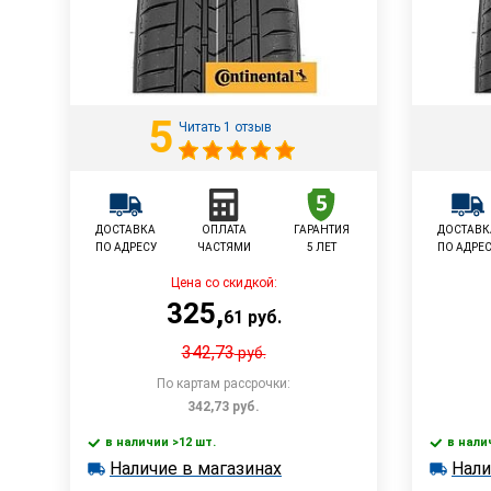
5
Читать 1 отзыв
ДОСТАВКА
ОПЛАТА
ГАРАНТИЯ
ДОСТАВК
ПО АДРЕСУ
ЧАСТЯМИ
5 ЛЕТ
ПО АДРЕ
Цена со скидкой:
325
,
61
руб.
342,73
руб.
По картам рассрочки:
342,73
руб.
в наличии >12 шт.
в нали
В корзину
Наличие в магазинах
Нали
в наличии >12 шт.
в наличии