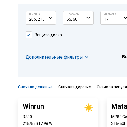
Ширина
Профиль
Диаметр
205, 215
55, 60
17
Защита диска
В
Дополнительные фильтры
Сначала дешевые
Сначала дорогие
Сначала попул
Winrun
Mata
R330
MP82 Co
215/55R17
98
W
215/60