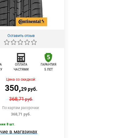
Оставить отзыв
А
ОПЛАТА
ГАРАНТИЯ
СУ
ЧАСТЯМИ
5 ЛЕТ
Цена со скидкой:
350
,
29
руб.
368,71
руб.
По картам рассрочки:
368,71
руб.
чии 8 шт.
В корзину
чие в магазинах
 8 шт.