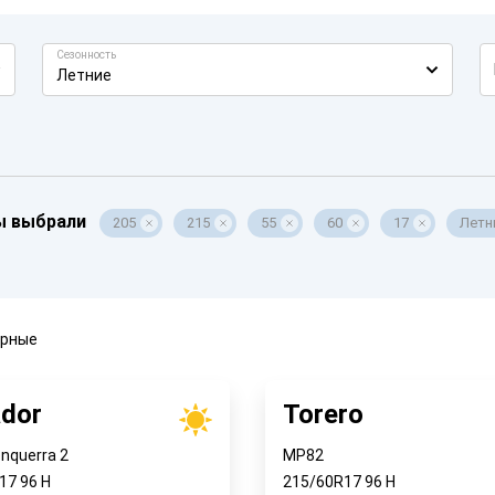
Сезонность
Летние
ы выбрали
205
215
55
60
17
Летн
ярные
dor
Torero
nquerra 2
MP82
R17
96
H
215/60R17
96
H