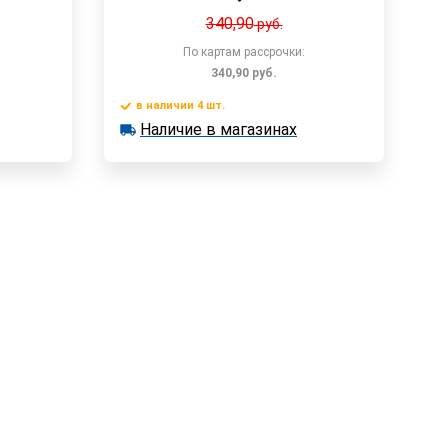
340,90
руб.
По картам рассрочки:
340,90
руб.
в наличии 4 шт.
у
В корзину
Наличие в магазинах
в наличии 4 шт.
Наличие в магазинах
Быстрый заказ