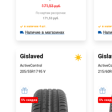
171,53
руб.
По картам рассрочки:
171,53
руб.
в наличии 4 шт.
в нали
Наличие в магазинах
Нали
в наличии 4 шт.
в наличии
Быстрый заказ
Наличие в магазинах
Наличи
Gislaved
Gisl
ActiveControl
ActiveCo
205/55R17
95
V
215/60
5% cкидка
5% cкид