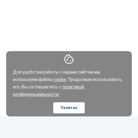
отдельных случаях задеванию колесом элементов кузова и
подвески авто, саморазбортированию и разгерметизации
колеса.
С чего начать подбор шин?
Заглянуть в технический паспорт вашего автомобиля, найти
размещенную табличку на стойке или двери со стороны
водителя, либо на лючке бензобака. Если автомобиль не
Для удобства работы с нашим сайтом мы
новый и только приобретен вами – эту процедуру следует
используем файлы
cookie
. Продолжая использовать
делать в обязательном порядке. Почему? Не редки случаи,
его, Вы соглашаетесь с
политикой
когда покрышки установлены на диск, не соответствующий
конфиденциальности.
по размеру, слишком высокий или низкий профиль резины –
как следствие быстрый износ, плохое управление,
Понятно
чрезмерно жесткая подвеска, дополнительная нагрузка на
ходовую часть и подвеску. Невнимательность в данном
вопросе в лучшем случае выливается в финансовые потери,
связанные с ремонтом авто или заменой комплекта шин.