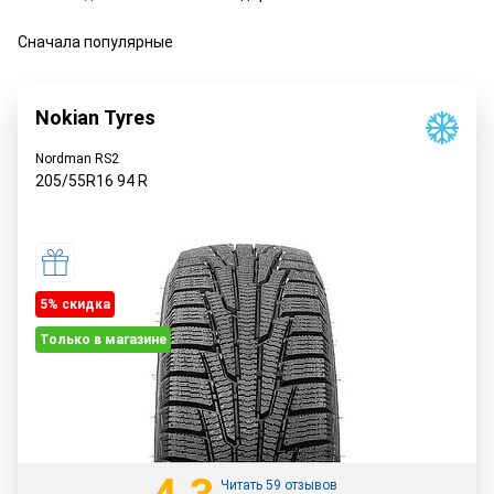
Сначала популярные
Nokian Tyres
Nordman RS2
205/55R16
94
R
5% cкидка
Только в магазине
Читать 59 отзывов