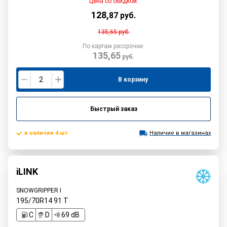
Цена со скидкой:
128
,
87
руб.
135,65
руб.
По картам рассрочки:
135,65
руб.
В корзину
Быстрый заказ
в наличии 4 шт.
Наличие в магазинах
iLINK
SNOWGRIPPER I
195/70R14
91
T
C
D
69 dB