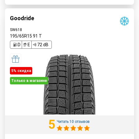
Goodride
SW618
195/65R15
91
T
D
E
72 dB
5% cкидка
Только в магазине
5
Читать 10 отзывов