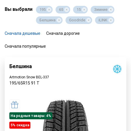
Вы выбрали
195
65
15
Зимние
Белшина
Goodride
iLINK
Сначала дешевые
Сначала дорогие
Сначала популярные
Белшина
Artmotion Snow BEL-337
195/65R15
91
T
На родныя тавары: 4%
5% cкидка