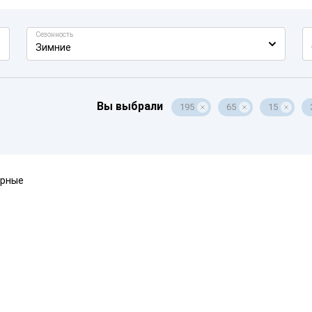
Сезонность
Зимние
Вы выбрали
195
65
15
ярные