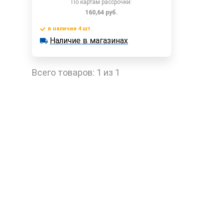
По картам рассрочки:
160,64
руб.
в наличии 4 шт.
Наличие в магазинах
в наличии 4 шт.
Быстрый заказ
Наличие в магазинах
Всего товаров:
1 из 1