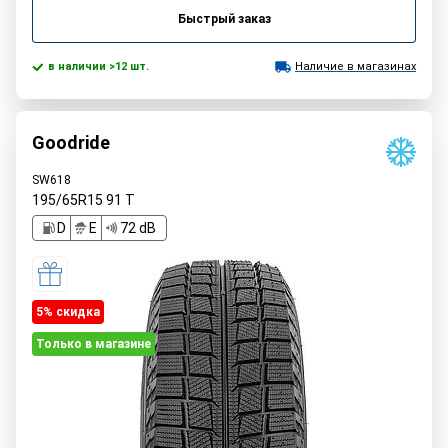
Быстрый заказ
в наличии >12 шт.
Наличие в магазинах
Goodride
SW618
195/65R15
91
T
D
E
72 dB
5% cкидка
Только в магазине