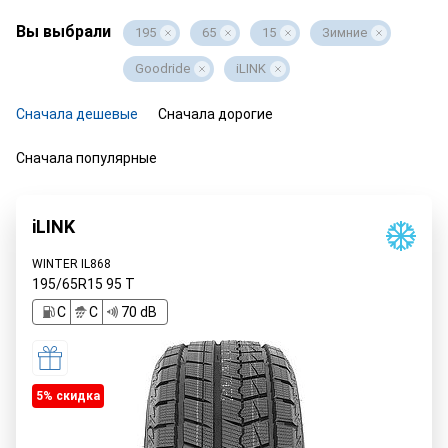
Вы выбрали
195
65
15
Зимние
Goodride
iLINK
Сначала дешевые
Сначала дорогие
Сначала популярные
iLINK
WINTER IL868
195/65R15
95
T
C
C
70 dB
5% cкидка