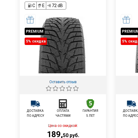
C
E
72 dB
PREMIUM
PREMIU
5% cкидка
5% cкид
Оставить отзыв
ДОСТАВКА
ОПЛАТА
ГАРАНТИЯ
ДОСТАВК
ПО АДРЕСУ
ЧАСТЯМИ
5 ЛЕТ
ПО АДРЕ
Цена со скидкой:
189
,
50
руб.