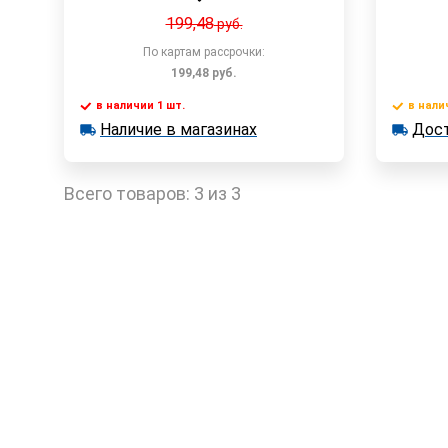
199,48
руб.
По картам рассрочки:
199,48
руб.
в наличии 1 шт.
в нали
В корзину
Наличие в магазинах
Дост
в наличии 1 шт.
в наличии
Наличие в магазинах
Достав
Быстрый заказ
Всего товаров:
3 из 3