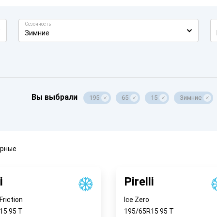
Сезонность
Зимние
Вы выбрали
195
65
15
Зимние
ярные
i
Pirelli
Friction
Ice Zero
R15
95
T
195/65R15
95
T