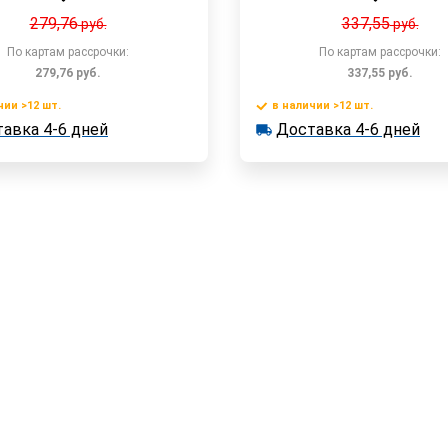
279,76
337,55
руб.
руб.
По картам рассрочки:
По картам рассрочки:
279,76
руб.
337,55
руб.
чии >12 шт.
в наличии >12 шт.
В корзину
В корзин
авка 4-6 дней
Доставка 4-6 дней
 >12 шт.
в наличии >12 шт.
ка 4-6 дней
Доставка 4-6 дней
Быстрый заказ
Быстрый заказ