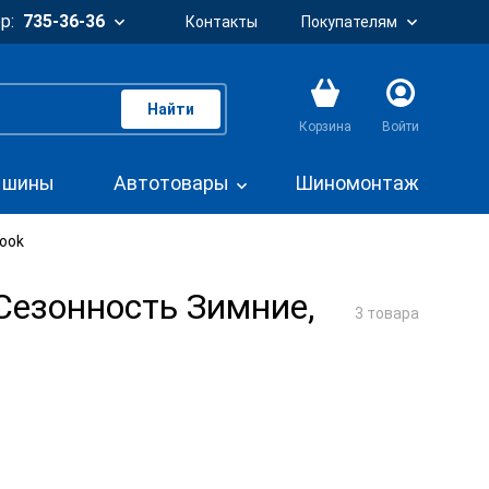
р:
735-36-36
Контакты
Покупателям
Найти
Корзина
Войти
. шины
Автотовары
Шиномонтаж
kook
Сезонность Зимние,
3 товара