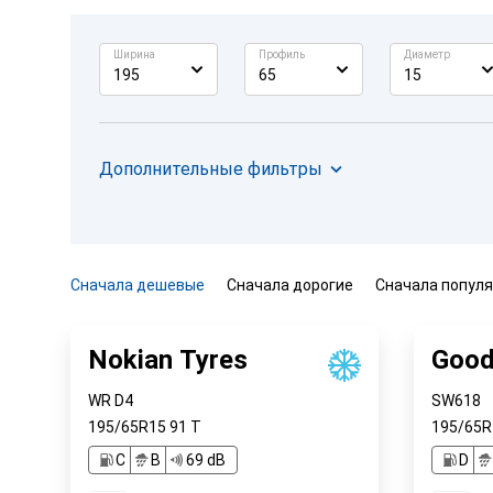
Ширина
Профиль
Диаметр
195
65
15
Дополнительные фильтры
Сначала дешевые
Сначала дорогие
Сначала попул
Nokian Tyres
Good
WR D4
SW618
195/65R15
91
T
195/65
С
B
69 dB
D