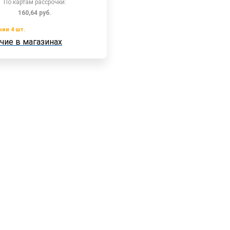
По картам рассрочки:
160,64
руб.
чии 4 шт.
чие в магазинах
 4 шт.
Быстрый заказ
е в магазинах