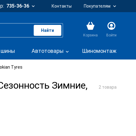
р:
735-36-36
Контакты
Покупателям
Найти
Корзина
Войти
. шины
Автотовары
Шиномонтаж
okian Tyres
Сезонность Зимние,
2 товара