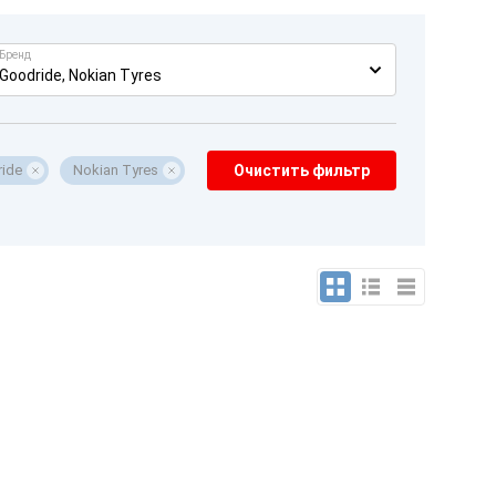
Бренд
Goodride, Nokian Tyres
ide
Nokian Tyres
Очистить фильтр