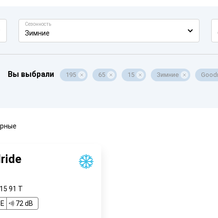
Сезонность
Зимние
Вы выбрали
195
65
15
Зимние
Goodr
ярные
ride
R15
91
T
E
72 dB