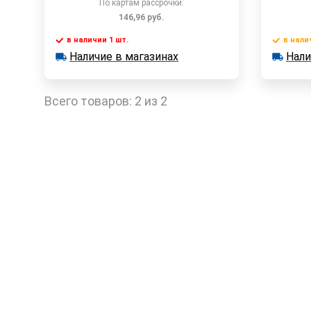
По картам рассрочки:
146,96
руб.
в наличии 1 шт.
в нали
Наличие в магазинах
Нали
в наличии 1 шт.
в наличии
Быстрый заказ
Наличие в магазинах
Наличи
Всего товаров:
2 из 2