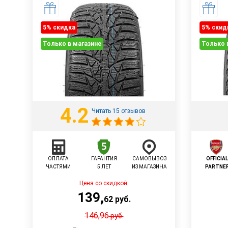
5% cкидка
5% cкид
Только в магазине
Только 
4.2
Читать 15 отзывов
ОПЛАТА
ГАРАНТИЯ
САМОВЫВОЗ
OFFICIA
ЧАСТЯМИ
5 ЛЕТ
ИЗ МАГАЗИНА
PARTNE
Цена со скидкой:
139
,
62
руб.
146,96
руб.