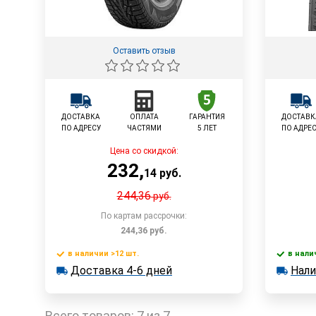
Оставить отзыв
ДОСТАВКА
ОПЛАТА
ГАРАНТИЯ
ДОСТАВК
ПО АДРЕСУ
ЧАСТЯМИ
5 ЛЕТ
ПО АДРЕ
Цена со скидкой:
232
,
14
руб.
244,36
руб.
По картам рассрочки:
244,36
руб.
в наличии >12 шт.
в нали
В корзину
Доставка 4-6 дней
Нали
в наличии >12 шт.
в наличии
Доставка 4-6 дней
Наличи
Быстрый заказ
Всего товаров:
7 из 7