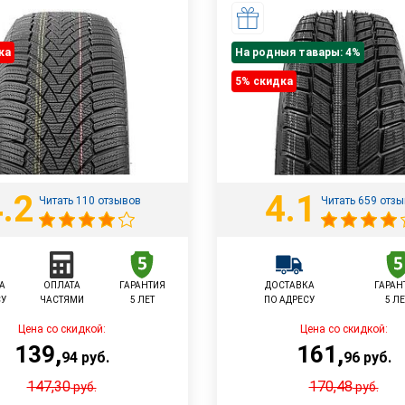
ка
На родныя тавары: 4%
5% cкидка
.2
4.1
Читать 110 отзывов
Читать 659 отз
А
ОПЛАТА
ГАРАНТИЯ
ДОСТАВКА
ГАРАН
СУ
ЧАСТЯМИ
5 ЛЕТ
ПО АДРЕСУ
5 ЛЕ
Цена со скидкой:
Цена со скидкой:
139
,
161
,
94
руб.
96
руб.
147,30
170,48
руб.
руб.