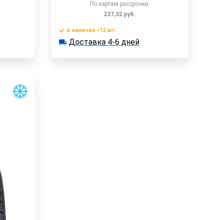
По картам рассрочки:
237,32
руб.
в наличии >12 шт.
у
В корзину
Доставка 4-6 дней
в наличии >12 шт.
Доставка 4-6 дней
Быстрый заказ