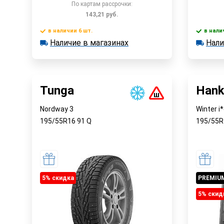
По картам рассрочки:
143,21
руб.
в наличии 6 шт.
в нали
В корзину
Наличие в магазинах
Нали
в наличии 6 шт.
в наличии
Наличие в магазинах
Наличи
Быстрый заказ
Tunga
Hank
Nordway 3
Winter i
195/55R16
91
Q
195/55
5% cкидка
PREMIU
5% cкид