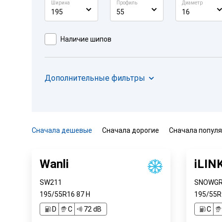
Ширина
Профиль
Диаметр
195
55
16
Наличие шипов
Дополнительные фильтры
Сначала дешевые
Сначала дорогие
Сначала попул
Wanli
iLIN
SW211
SNOWGRI
195/55R16
87
H
195/55
D
C
72 dB
C