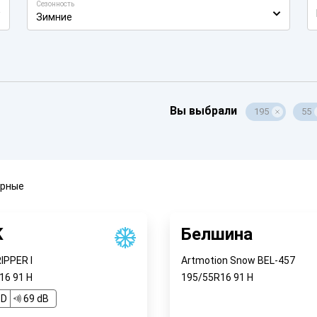
Сезонность
Зимние
Вы выбрали
195
55
ярные
K
Белшина
PPER I
Artmotion Snow BEL-457
R16
91
H
195/55R16
91
H
D
69 dB