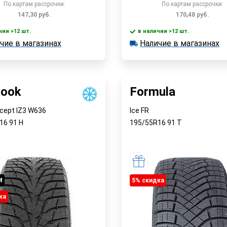
По картам рассрочки:
По картам рассрочки:
147,30
руб.
170,48
руб.
чии >12 шт.
в наличии >12 шт.
В корзину
В корзин
чие в магазинах
Наличие в магазинах
 >12 шт.
в наличии >12 шт.
е в магазинах
Наличие в магазинах
Быстрый заказ
Быстрый заказ
ook
Formula
*cept IZ3 W636
Ice FR
R16
91
H
195/55R16
91
T
M
5% cкидка
ка