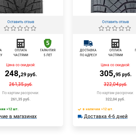
Оставить отзыв
Оставить отзыв
А
ОПЛАТА
ГАРАНТИЯ
ДОСТАВКА
ОПЛАТА
СУ
ЧАСТЯМИ
5 ЛЕТ
ПО АДРЕСУ
ЧАСТЯМИ
Цена со скидкой:
Цена со скидкой:
248
,
305
,
29
руб.
95
руб.
261,35
322,04
руб.
руб.
По картам рассрочки:
По картам рассрочки:
261,35
руб.
322,04
руб.
чии >12 шт.
в наличии >12 шт.
В корзину
В корзин
чие в магазинах
Доставка 4-6 дней
 >12 шт.
в наличии >12 шт.
е в магазинах
Доставка 4-6 дней
Быстрый заказ
Быстрый заказ