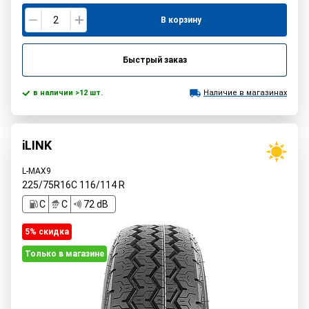
В корзину
Быстрый заказ
в наличии >12 шт.
Наличие в магазинах
iLINK
L-MAX9
225/75R16C
116/114
R
C
C
72 dB
5% cкидка
Только в магазине