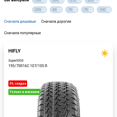
195
205
215
225
235
65
70
75
16C
Сначала дешевые
Сначала дорогие
Сначала популярные
HIFLY
Super5000
195/75R16C
107/105
R
5% cкидка
Только в магазине