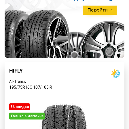
HIFLY
All-Transit
195/75R16C
107/105
R
5% cкидка
Только в магазине