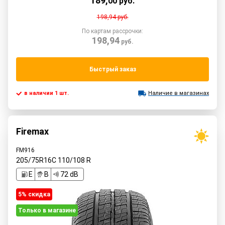
189
,
00
руб.
198,94
руб.
По картам рассрочки:
198,94
руб.
Быстрый заказ
в наличии 1 шт.
Наличие в магазинах
Firemax
FM916
205/75R16C
110/108
R
E
B
72 dB
5% cкидка
Только в магазине