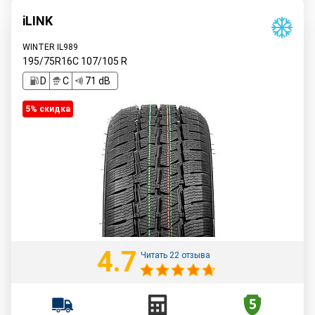
iLINK
WINTER IL989
195/75R16C
107/105
R
D
C
71 dB
5% cкидка
4.7
Читать 22 отзыва