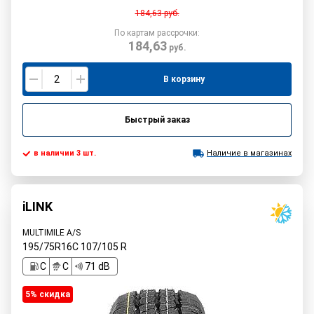
184,63
руб.
По картам рассрочки:
184,63
руб.
В корзину
Быстрый заказ
в наличии 3 шт.
Наличие в магазинах
iLINK
MULTIMILE A/S
195/75R16C
107/105
R
C
C
71 dB
5% cкидка