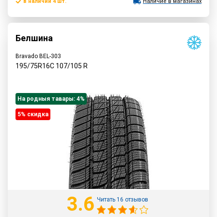
в наличии 4 шт.
Наличие в магазинах
Белшина
Bravado BEL-303
195/75R16C
107/105
R
На родныя тавары: 4%
5% cкидка
3.6
Читать 16 отзывов