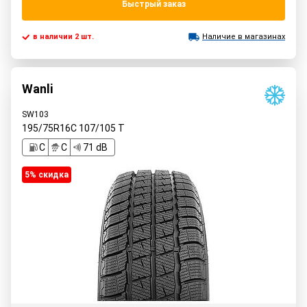
Быстрый заказ
в наличии 2 шт.
Наличие в магазинах
Wanli
SW103
195/75R16C
107/105
T
C
C
71 dB
5% cкидка