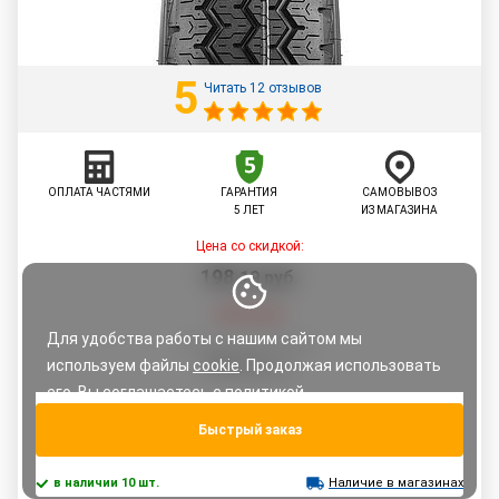
5
Читать 12 отзывов
ОПЛАТА ЧАСТЯМИ
ГАРАНТИЯ
САМОВЫВОЗ
5 ЛЕТ
ИЗ МАГАЗИНА
Цена со скидкой:
198
,
19
руб.
208,62
руб.
Для удобства работы с нашим сайтом мы
По картам рассрочки:
208,62
используем файлы
cookie
. Продолжая использовать
руб.
его, Вы соглашаетесь с
политикой
конфиденциальности.
Быстрый заказ
Понятно
в наличии 10 шт.
Наличие в магазинах