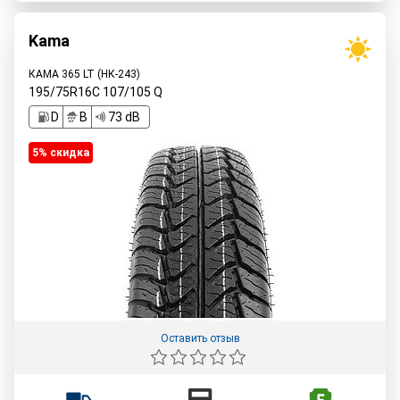
Kama
КАМА 365 LT (НК-243)
195/75R16C
107/105
Q
D
B
73 dB
5% cкидка
Оставить отзыв