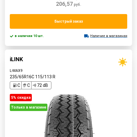
206,57
руб.
Быстрый заказ
в наличии 10 шт.
Наличие в магазинах
iLINK
L-MAX9
235/65R16C
115/113
R
C
C
72 dB
5% cкидка
Только в магазине