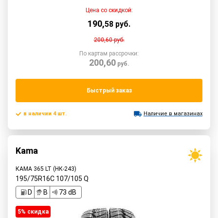
Цена со скидкой:
190
,
58
руб.
200,60
руб.
По картам рассрочки:
200,60
руб.
Быстрый заказ
в наличии 4 шт.
Наличие в магазинах
Kama
КАМА 365 LT (НК-243)
195/75R16C
107/105
Q
D
B
73 dB
5% cкидка