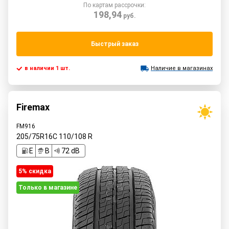
По картам рассрочки:
198,94
руб.
Быстрый заказ
в наличии 1 шт.
Наличие в магазинах
Firemax
FM916
205/75R16C
110/108
R
E
B
72 dB
5% cкидка
Только в магазине