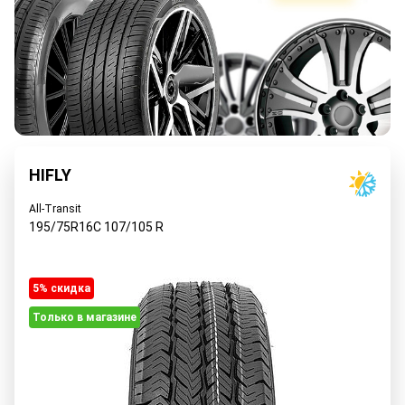
HIFLY
All-Transit
195/75R16C
107/105
R
5% cкидка
Только в магазине