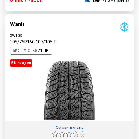
в наличии 2 шт.
Наличие в магазинах
Wanli
SW103
195/75R16C
107/105
T
C
C
71 dB
5% cкидка
Оставить отзыв