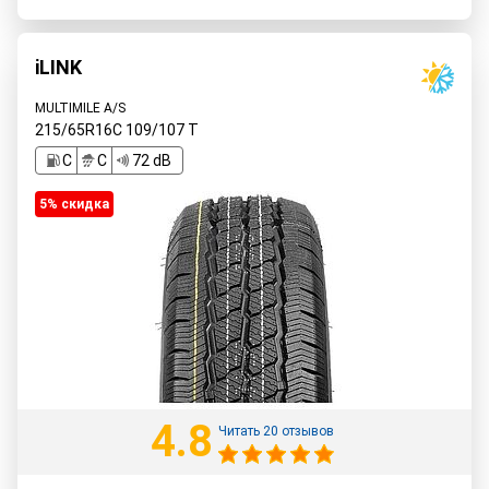
iLINK
MULTIMILE A/S
215/65R16C
109/107
T
C
C
72 dB
5% cкидка
4.8
Читать 20 отзывов