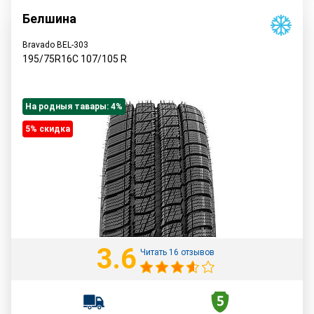
Белшина
Bravado BEL-303
195/75R16C
107/105
R
На родныя тавары: 4%
5% cкидка
3.6
Читать 16 отзывов