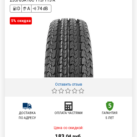
235/65R16C
115/113
R
D
A
74 dB
5% cкидка
Оставить отзыв
ДОСТАВКА
ОПЛАТА ЧАСТЯМИ
ГАРАНТИЯ
ПО АДРЕСУ
5 ЛЕТ
Цена со скидкой:
183
,
04
руб.