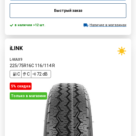
Быстрый заказ
в наличии >12 шт.
Наличие в магазинах
iLINK
L-MAX9
225/75R16C
116/114
R
C
C
72 dB
5% cкидка
Только в магазине