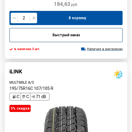
184,63
руб.
В корзину
Быстрый заказ
в наличии 3 шт.
Наличие в магазинах
iLINK
MULTIMILE A/S
195/75R16C
107/105
R
C
C
71 dB
5% cкидка