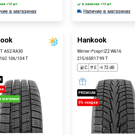
чии >12 шт.
в наличии >12 шт.
В корзину
В корзин
чие в магазинах
Наличие в магазинах
 >12 шт.
в наличии >12 шт.
е в магазинах
Наличие в магазинах
Быстрый заказ
Быстрый заказ
ook
Hankook
ST AS2 RA30
Winter i*cept IZ2 W616
R16C
106/104
T
215/65R17
99
T
C
E
72 dB
M
ка
PREMIUM
в магазине
5% cкидка