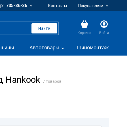
р:
735-36-36
Контакты
Покупателям
Найти
Корзина
Войти
. шины
Автотовары
Шиномонтаж
д Hankook
7 товаров