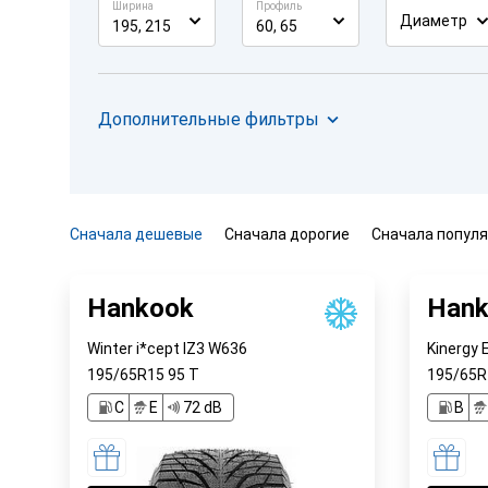
Ширина
Профиль
Диаметр
195, 215
60, 65
Дополнительные фильтры
Сначала дешевые
Сначала дорогие
Сначала попул
Hankook
Hank
Winter i*cept IZ3 W636
Kinergy 
195/65R15
95
T
195/65
C
E
72 dB
B