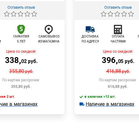
Оставить отзыв
Оставить отзыв
ГАРАНТИЯ
САМОВЫВОЗ
ДОСТАВКА
ОПЛАТА
И
5 ЛЕТ
ИЗ МАГАЗИНА
ПО АДРЕСУ
ЧАСТЯМИ
Цена со скидкой:
Цена со скидкой:
338
,
396
,
02
руб.
05
руб.
355,80
416,88
руб.
руб.
По картам рассрочки:
По картам рассрочки:
355,80
руб.
416,88
руб.
чии 2 шт.
в наличии >12 шт.
В корзин
чие в магазинах
Наличие в магазинах
 2 шт.
в наличии >12 шт.
Быстрый заказ
е в магазинах
Наличие в магазинах
Быстрый заказ