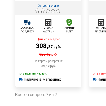
Оставить отзыв
ДОСТАВКА
ОПЛАТА
ГАРАНТИЯ
ОПЛАТА
ПО АДРЕСУ
ЧАСТЯМИ
5 ЛЕТ
ЧАСТЯМ
Цена со скидкой:
308
,
87
руб.
325,12
руб.
По картам рассрочки:
325,12
руб.
в наличии >12 шт.
в нали
В корзину
Наличие в магазинах
Нали
в наличии >12 шт.
в наличии
Наличие в магазинах
Наличи
Быстрый заказ
Всего товаров:
7 из 7