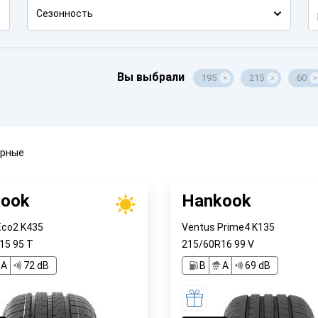
Сезонность
Вы выбрали
195
215
60
ярные
ook
Hankook
Eco2 K435
Ventus Prime4 K135
R15
95
T
215/60R16
99
V
A
72 dB
B
A
69 dB