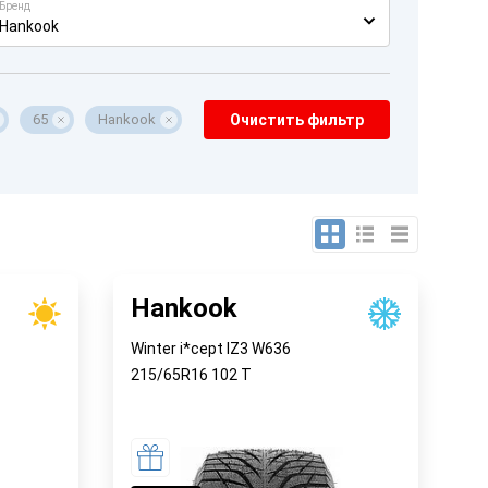
Бренд
Hankook
65
Hankook
Очистить фильтр
Hankook
Winter i*cept IZ3 W636
215/65R16
102
T