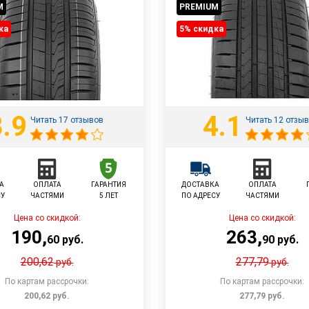
M
PREMIUM
ка
5% cкидка
3.9
4.1
Читать 17 отзывов
Читать 12 отзы
А
ОПЛАТА
ГАРАНТИЯ
ДОСТАВКА
ОПЛАТА
СУ
ЧАСТЯМИ
5 ЛЕТ
ПО АДРЕСУ
ЧАСТЯМИ
Цена со скидкой:
Цена со скидкой:
190
,
263
,
60
руб.
90
руб.
200,62
277,79
руб.
руб.
По картам рассрочки:
По картам рассрочки:
200,62
руб.
277,79
руб.