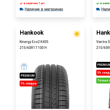
в наличии 1 шт.
в нали
В корзину
Наличие в магазинах
Нали
в наличии 1 шт.
в наличии
Наличие в магазинах
Наличи
Быстрый заказ
Hankook
Hank
Kinergy Eco2 K435
Vantra 
215/60R17
100
H
215/65
PREMIU
5% cкид
PREMIUM
Только 
5% cкидка