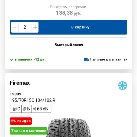
По картам рассрочки:
138,38
руб.
В корзину
Быстрый заказ
в наличии >12 шт.
Наличие в магазинах
Firemax
FM809
195/70R15C
104/102
R
C
B
68 dB
5% cкидка
Только в магазине