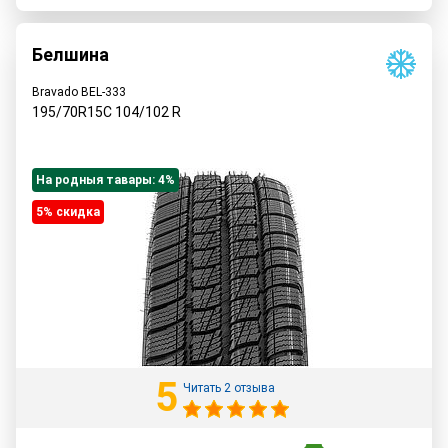
Белшина
Bravado BEL-333
195/70R15C
104/102
R
На родныя тавары: 4%
5% cкидка
5
Читать 2 отзыва