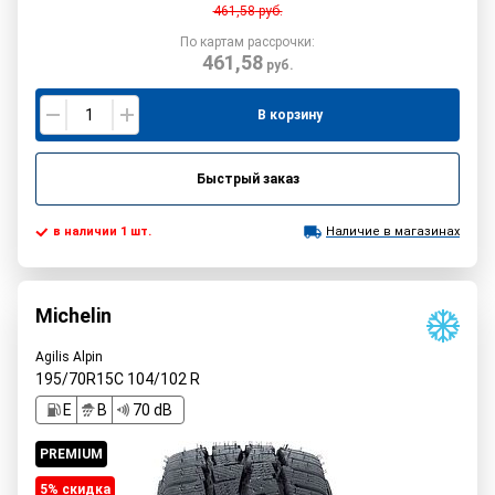
461,58
руб.
По картам рассрочки:
461,58
руб.
В корзину
Быстрый заказ
в наличии 1 шт.
Наличие в магазинах
Michelin
Agilis Alpin
195/70R15C
104/102
R
E
В
70 dB
PREMIUM
5% cкидка