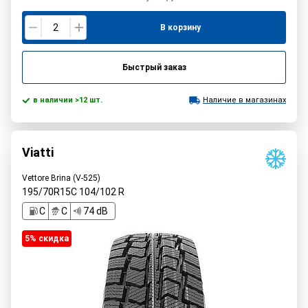
В корзину
Быстрый заказ
в наличии >12 шт.
Наличие в магазинах
Viatti
Vettore Brina (V-525)
195/70R15C
104/102
R
C
C
74 dB
5% cкидка