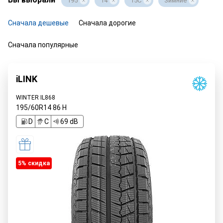
195
14
15C
Зимние
Сначала дешевые
Сначала дорогие
Сначала популярные
iLINK
WINTER IL868
195/60R14
86
H
D
C
69 dB
5% cкидка