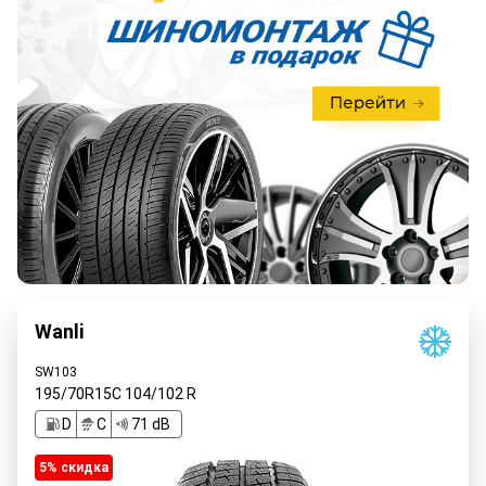
Wanli
SW103
195/70R15C
104/102
R
D
C
71 dB
5% cкидка