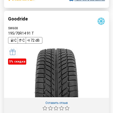
Goodride
SW608
195/70R14
91
T
C
C
72 dB
5% cкидка
Оставить отзыв