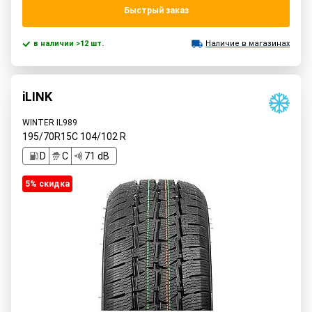
Быстрый заказ
в наличии >12 шт.
Наличие в магазинах
iLINK
WINTER IL989
195/70R15C
104/102
R
D
C
71 dB
5% cкидка