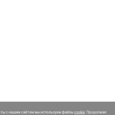
 эту процедуру следует делать в обязательном порядке. 
змеру, слишком высокий или низкий профиль резины – как
рузка на ходовую часть и подвеску. Невнимательность в
или заменой комплекта шин.
аталоге, укажите в фильтре основные параметры:
ьными фильтрами, чтобы выборка максимально соответст
иска, омологация (шины изготовленные по спец. заказу дл
ых, вы можете получить бесплатно консультацию эксперта
ке вашего автомобиля.
оты с нашим сайтом мы используем файлы
cookie
. Продолжая