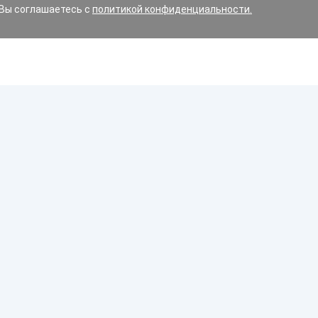
 Вы соглашаетесь с
политикой конфиденциальности.
ин и варианты замены, допустимые для вашего авто.
имние, летние или всесезонные?
орожного движения Республики Беларусь строго регламен
Диски
 дорожном движении, в обязательном порядке должны бы