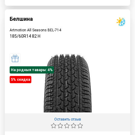
Белшина
Artmotion All Seasons BEL-714
185/60R14
82
H
На родныя тавары: 4%
5% cкидка
Оставить отзыв