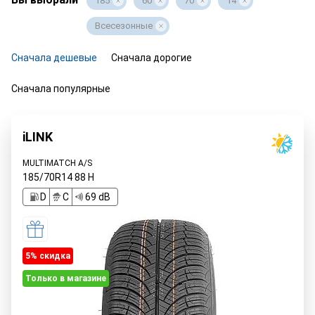
185
60
70
14
Всесезонные
Сначала дешевые
Сначала дорогие
Сначала популярные
iLINK
MULTIMATCH A/S
185/70R14
88
H
D
C
69 dB
5% cкидка
Только в магазине