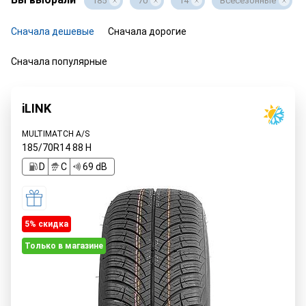
185
70
14
Всесезонные
Сначала дешевые
Сначала дорогие
Сначала популярные
iLINK
MULTIMATCH A/S
185/70R14
88
H
D
C
69 dB
5% cкидка
Только в магазине