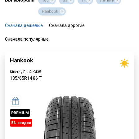
185
65
14
Летние
Hankook
Сначала дешевые
Сначала дорогие
Сначала популярные
Hankook
Kinergy Eco2 K435
185/65R14
86
T
PREMIUM
5% cкидка