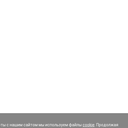
 эту процедуру следует делать в обязательном порядке. 
змеру, слишком высокий или низкий профиль резины – как
рузка на ходовую часть и подвеску. Невнимательность в
или заменой комплекта шин.
аталоге, укажите в фильтре основные параметры:
ьными фильтрами, чтобы выборка максимально соответст
иска, омологация (шины изготовленные по спец. заказу дл
ых, вы можете получить бесплатно консультацию эксперта
ке вашего автомобиля.
оты с нашим сайтом мы используем файлы
cookie
. Продолжая