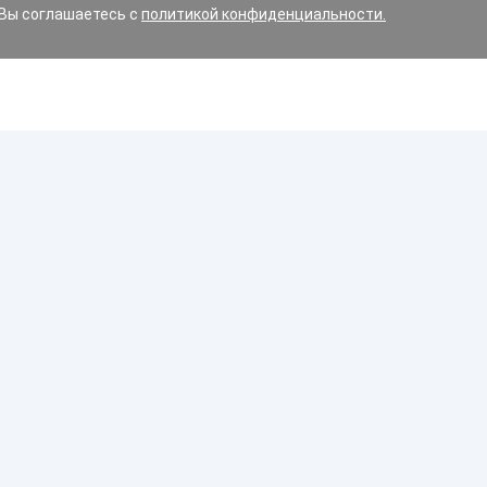
 Вы соглашаетесь с
политикой конфиденциальности.
ин и варианты замены, допустимые для вашего авто.
имние, летние или всесезонные?
орожного движения Республики Беларусь строго регламен
Диски
 дорожном движении, в обязательном порядке должны бы