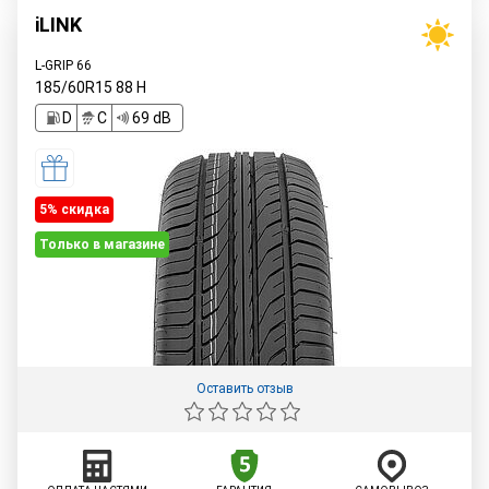
iLINK
L-GRIP 66
185/60R15
88
H
D
C
69 dB
5% cкидка
Только в магазине
Оставить отзыв