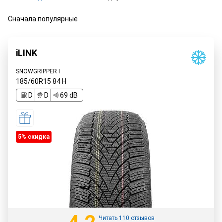
Сначала популярные
iLINK
SNOWGRIPPER I
185/60R15
84
H
D
D
69 dB
5% cкидка
Читать 110 отзывов