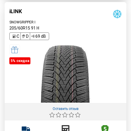
iLINK
SNOWGRIPPER I
205/60R15
91
H
C
D
69 dB
5% cкидка
Оставить отзыв