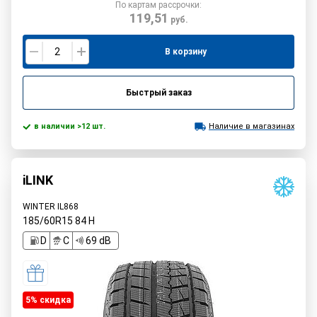
По картам рассрочки:
119,51
руб.
В корзину
Быстрый заказ
в наличии >12 шт.
Наличие в магазинах
iLINK
WINTER IL868
185/60R15
84
H
D
C
69 dB
5% cкидка