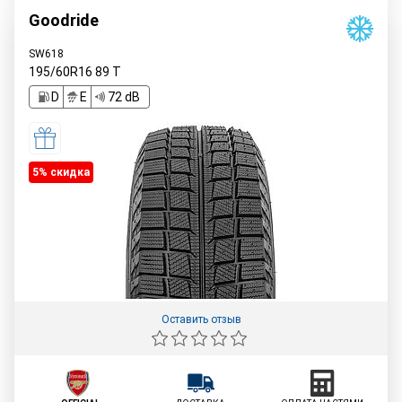
Goodride
SW618
195/60R16
89
T
D
E
72 dB
5% cкидка
Оставить отзыв