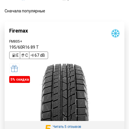
Сначала популярные
Firemax
FM805+
195/60R16
89
T
E
C
67 dB
5% cкидка
Читать 5 отзывов