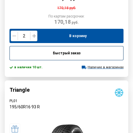
170,18
руб.
По картам рассрочки:
170,18
руб.
В корзину
Быстрый заказ
в наличии 10 шт.
Наличие в магазинах
Triangle
PL01
195/60R16
93
R