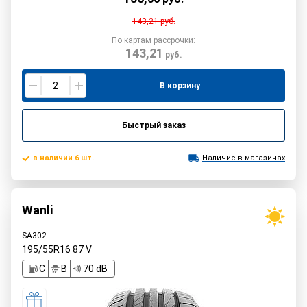
143,21
руб.
По картам рассрочки:
143,21
руб.
В корзину
Быстрый заказ
в наличии 6 шт.
Наличие в магазинах
Wanli
SA302
195/55R16
87
V
C
B
70 dB