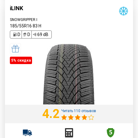
iLINK
SNOWGRIPPER I
185/55R16
83
H
D
D
69 dB
5% cкидка
4.2
Читать 110 отзывов