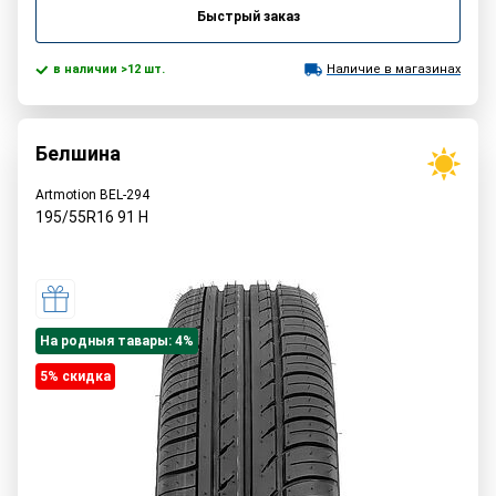
Быстрый заказ
в наличии >12 шт.
Наличие в магазинах
Белшина
Artmotion BEL-294
195/55R16
91
H
На родныя тавары: 4%
5% cкидка