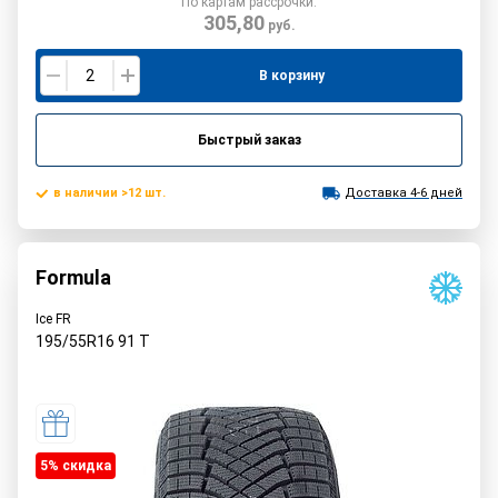
По картам рассрочки:
305,80
руб.
В корзину
Быстрый заказ
в наличии >12 шт.
Доставка 4-6 дней
Formula
Ice FR
195/55R16
91
T
5% cкидка