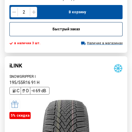
В корзину
Быстрый заказ
в наличии 3 шт.
Наличие в магазинах
iLINK
SNOWGRIPPER I
195/55R16
91
H
C
D
69 dB
5% cкидка