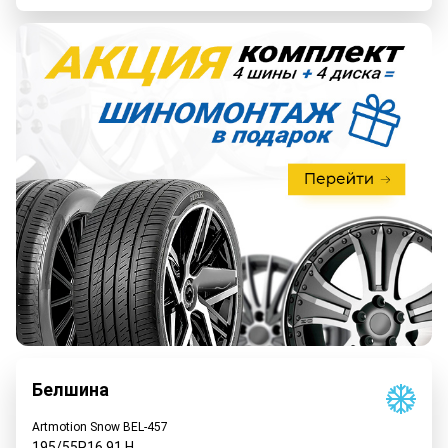
Белшина
Artmotion Snow BEL-457
195/55R16
91
H