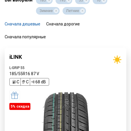
185
195
55
16
Зимние
Летние
Сначала дешевые
Сначала дорогие
Сначала популярные
iLINK
L-GRIP 55
185/55R16
87
V
C
C
68 dB
5% cкидка