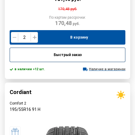
170,48
руб.
По картам рассрочки:
170,48
руб.
В корзину
Быстрый заказ
в наличии >12 шт.
Наличие в магазинах
Cordiant
Comfort 2
195/55R16
91
H