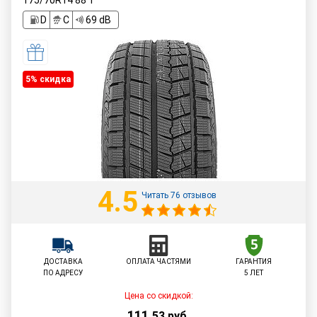
175/70R14
88
T
D
C
69 dB
5% cкидка
4.5
Читать 76 отзывов
ДОСТАВКА
ОПЛАТА ЧАСТЯМИ
ГАРАНТИЯ
ПО АДРЕСУ
5 ЛЕТ
Цена со скидкой:
111
,
53
руб.