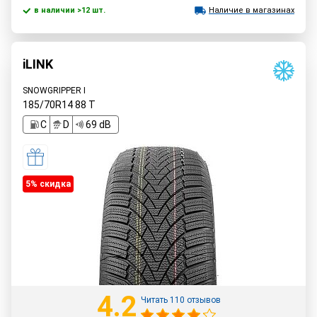
в наличии >12 шт.
Наличие в магазинах
iLINK
SNOWGRIPPER I
185/70R14
88
T
C
D
69 dB
5% cкидка
4.2
Читать 110 отзывов