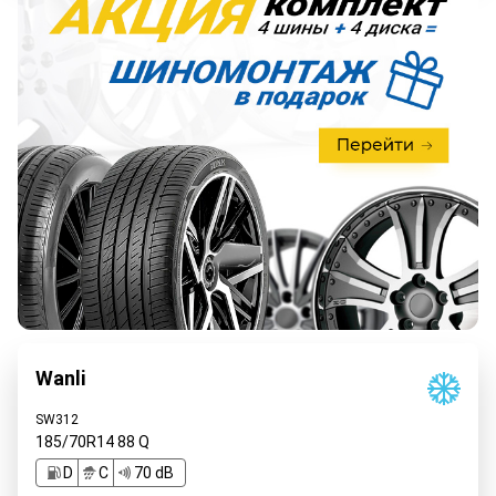
Wanli
SW312
185/70R14
88
Q
D
C
70 dB