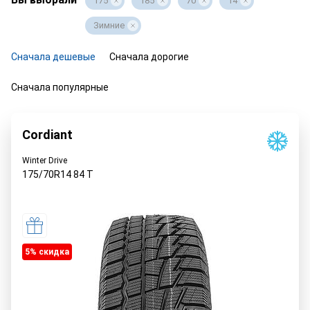
175
185
70
14
Зимние
Сначала дешевые
Сначала дорогие
Сначала популярные
Cordiant
Winter Drive
175/70R14
84
T
5% cкидка