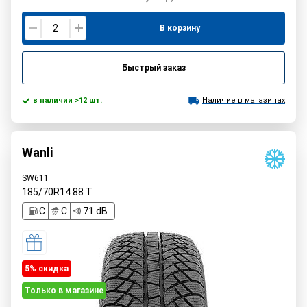
В корзину
Быстрый заказ
в наличии >12 шт.
Наличие в магазинах
Wanli
SW611
185/70R14
88
T
C
C
71 dB
5% cкидка
Только в магазине