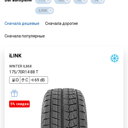
175
185
70
14
iLINK
Сначала дешевые
Сначала дорогие
Сначала популярные
iLINK
WINTER IL868
175/70R14
88
T
D
C
69 dB
5% cкидка