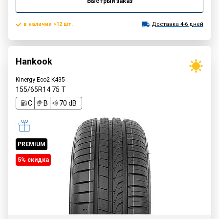
Быстрый заказ
в наличии >12 шт.
Доставка 4-6 дней
Hankook
Kinergy Eco2 K435
155/65R14
75
T
C
B
70 dB
PREMIUM
5% cкидка