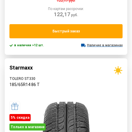
122,17
руб.
По картам рассрочки:
122,17
руб.
Быстрый заказ
в наличии >12 шт.
Наличие в магазинах
Starmaxx
TOLERO ST330
185/65R14
86
T
5% cкидка
Только в магазине