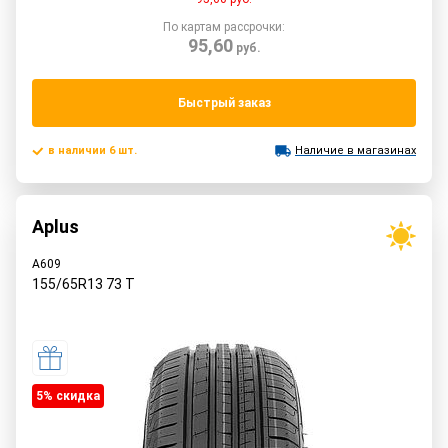
По картам рассрочки:
95,60
руб.
Быстрый заказ
в наличии 6 шт.
Наличие в магазинах
Aplus
A609
155/65R13
73
T
5% cкидка