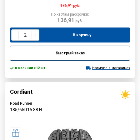
136,91
руб.
По картам рассрочки:
136,91
руб.
В корзину
Быстрый заказ
в наличии >12 шт.
Наличие в магазинах
Cordiant
Road Runner
185/65R15
88
H