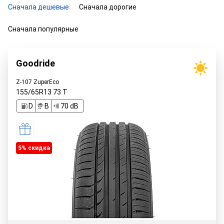
Сначала дешевые
Сначала дорогие
Сначала популярные
Goodride
Z-107 ZuperEco
155/65R13
73
T
D
B
70 dB
5% cкидка