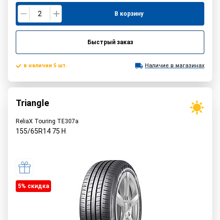
В корзину
Быстрый заказ
в наличии 5 шт.
Наличие в магазинах
Triangle
ReliaX Touring TE307a
155/65R14
75
H
5% cкидка