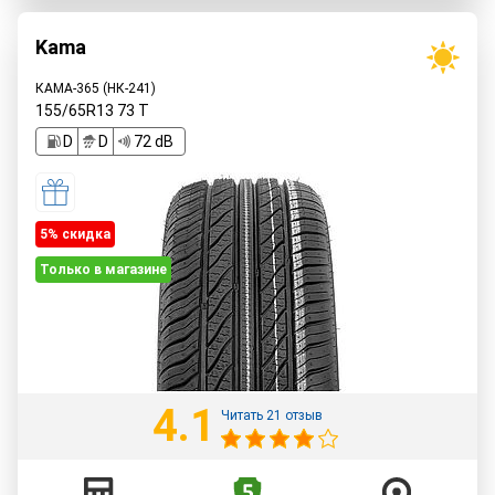
Kama
КАМА-365 (НК-241)
155/65R13
73
T
D
D
72 dB
5% cкидка
Только в магазине
4.1
Читать 21 отзыв