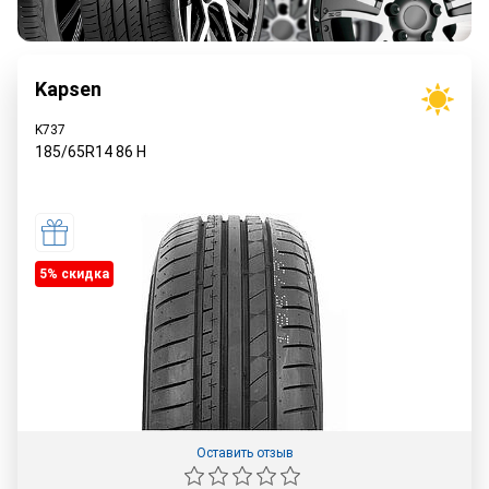
Kapsen
K737
185/65R14
86
H
5% cкидка
Оставить отзыв