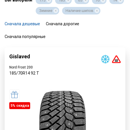
175
185
65
70
14
Зимние
Наличие шипов
Сначала дешевые
Сначала дорогие
Сначала популярные
Gislaved
Nord Frost 200
185/70R14
92
T
5% cкидка