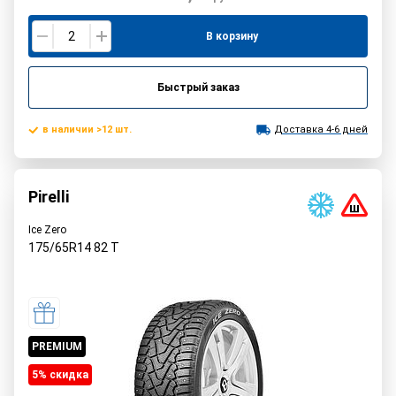
В корзину
Быстрый заказ
в наличии >12 шт.
Доставка 4-6 дней
Pirelli
Ice Zero
175/65R14
82
T
PREMIUM
5% cкидка