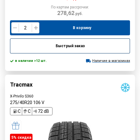
По картам рассрочки:
278,62
руб.
В корзину
Быстрый заказ
в наличии >12 шт.
Наличие в магазинах
Tracmax
X-Privilo S360
275/40R20
106
V
C
C
72 dB
5% cкидка