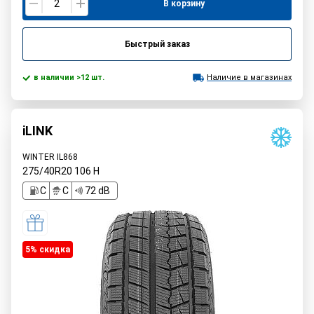
В корзину
Быстрый заказ
в наличии >12 шт.
Наличие в магазинах
iLINK
WINTER IL868
275/40R20
106
H
C
C
72 dB
5% cкидка