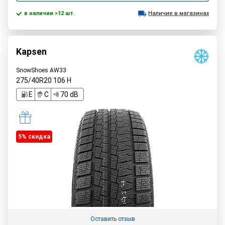
в наличии >12 шт.
Наличие в магазинах
Kapsen
SnowShoes AW33
275/40R20
106
H
E
C
70 dB
5% cкидка
Оставить отзыв