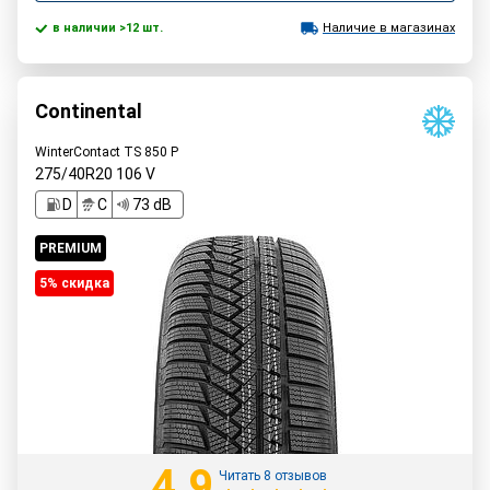
в наличии >12 шт.
Наличие в магазинах
Continental
WinterContact TS 850 P
275/40R20
106
V
D
C
73 dB
PREMIUM
5% cкидка
4.9
Читать 8 отзывов