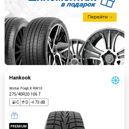
Hankook
Winter i*cept X RW10
275/40R20
106
T
C
D
73 dB
PREMIUM