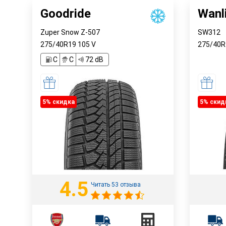
Goodride
Wanl
Zuper Snow Z-507
SW312
275/40R19
105
V
275/40
C
C
72 dB
5% cкидка
5% cкид
4.5
Читать 53 отзыва