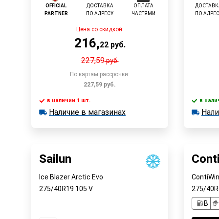
OFFICIAL
ДОСТАВКА
ОПЛАТА
ДОСТАВК
PARTNER
ПО АДРЕСУ
ЧАСТЯМИ
ПО АДРЕ
Цена со скидкой:
216
,
22
руб.
227,59
руб.
По картам рассрочки:
227,59
руб.
в наличии 1 шт.
в нали
В корзину
Наличие в магазинах
Нали
в наличии 1 шт.
в наличии
Наличие в магазинах
Наличи
Быстрый заказ
Sailun
Cont
Ice Blazer Arctic Evo
ContiWi
275/40R19
105
V
275/40
B