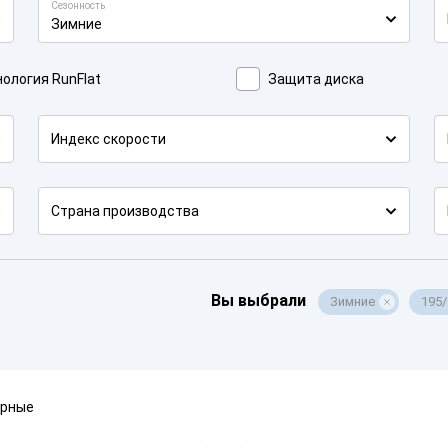
Сезонность
Зимние
ология RunFlat
Защита диска
Индекс скорости
Страна производства
Вы выбрали
Зимние
195
ярные