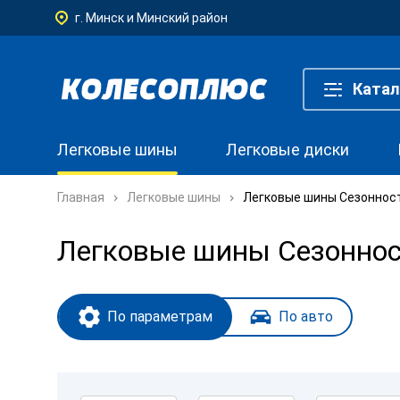
г. Минск и Минский район
Катал
Легковые шины
Легковые диски
Главная
Легковые шины
Легковые шины Сезонност
Легковые шины Сезонност
По параметрам
По авто