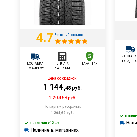
4.7
Читать 3 отзыва
ДОСТАВК
ПО АДРЕ
ДОСТАВКА
ОПЛАТА
ГАРАНТИЯ
ПО АДРЕСУ
ЧАСТЯМИ
5 ЛЕТ
Цена со скидкой:
1 144
,
48
руб.
1 204,68
руб.
По картам рассрочки:
1 204,68
руб.
в нали
Нали
в наличии
в наличии >12 шт.
В корзину
Наличи
Наличие в магазинах
в наличии >12 шт.
Наличие в магазинах