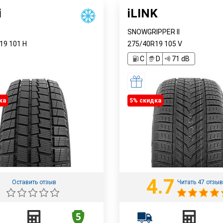
i
iLINK
SNOWGRIPPER II
R19
101
H
275/40R19
105
V
C
D
71 dB
ка
5% cкидка
4.7
Оставить отзыв
Читать 47 отзы