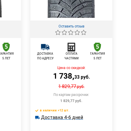
Оставить отзыв
ГАРАНТИЯ
ДОСТАВКА
ОПЛАТА
ГАРАНТИЯ
5 ЛЕТ
ПО АДРЕСУ
ЧАСТЯМИ
5 ЛЕТ
Цена со скидкой:
1 738
,
33
руб.
1 829,77
руб.
По картам рассрочки:
1 829,77
руб.
в наличии >12 шт.
 4-6 дней
у
В корзину
Доставка 4-6 дней
в наличии >12 шт.
Доставка 4-6 дней