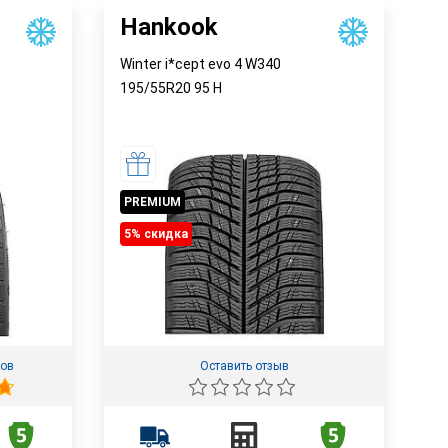
Hankook
Winter i*cept evo 4 W340
195/55R20
95
H
PREMIUM
5% cкидка
вов
Оставить отзыв