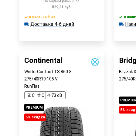
По картам рассрочки:
529,31
руб.
в наличии 9 шт.
в нали
Доставка 4-6 дней
В корзину
Доставка 4-6 дней
Нали
в наличии 9 шт.
в наличии
Наличи
Быстрый заказ
Continental
Brid
WinterContact TS 860 S
Blizzak 
275/40R19
105
V
275/40
RunFlat
C
C
73 dB
PREMIU
PREMIUM
5% cкид
5% cкидка