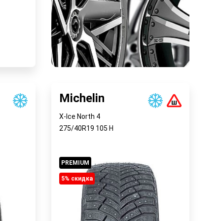
у
Michelin
X-Ice North 4
275/40R19
105
H
PREMIUM
5% cкидка