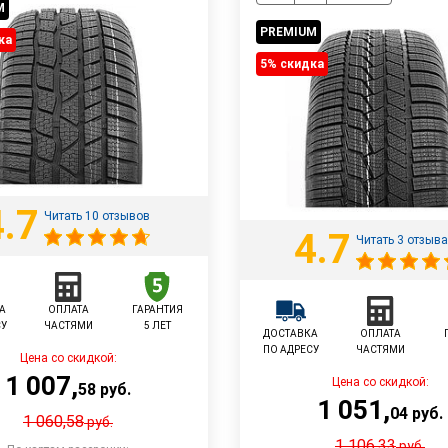
M
PREMIUM
ка
5% cкидка
4.7
Читать 10 отзывов
4.7
Читать 3 отзыва
А
ОПЛАТА
ГАРАНТИЯ
СУ
ЧАСТЯМИ
5 ЛЕТ
ДОСТАВКА
ОПЛАТА
ПО АДРЕСУ
ЧАСТЯМИ
Цена со скидкой:
1 007
,
Цена со скидкой:
58
руб.
1 051
,
04
руб.
1 060,58
руб.
1 106,33
руб.