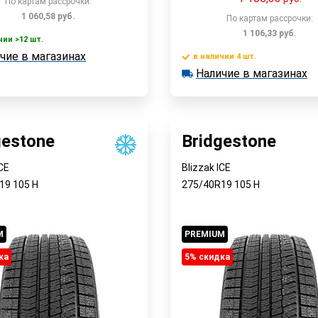
По картам рассрочки:
1 060,58
руб.
По картам рассрочки:
1 106,33
руб.
чии >12 шт.
В корзину
чие в магазинах
 >12 шт.
в наличии 4 шт.
е в магазинах
В корзин
Наличие в магазинах
в наличии 4 шт.
Наличие в магазинах
Быстрый заказ
Быстрый заказ
gestone
Bridgestone
ICE
Blizzak ICE
R19
105
H
275/40R19
105
H
M
PREMIUM
ка
5% cкидка