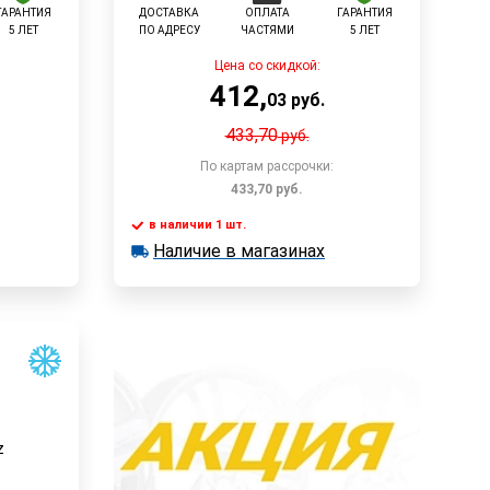
ГАРАНТИЯ
ДОСТАВКА
ОПЛАТА
ГАРАНТИЯ
5 ЛЕТ
ПО АДРЕСУ
ЧАСТЯМИ
5 ЛЕТ
Цена со скидкой:
412
,
03
руб.
433,70
руб.
По картам рассрочки:
433,70
руб.
в наличии 1 шт.
у
В корзину
Наличие в магазинах
в наличии 1 шт.
Наличие в магазинах
Быстрый заказ
z