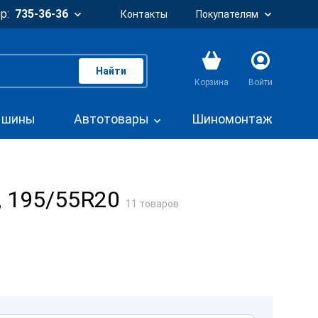
р:
735-36-36
Контакты
Покупателям
Найти
Корзина
Войти
. шины
Автотовары
Шиномонтаж
, 195/55R20
11 товаров