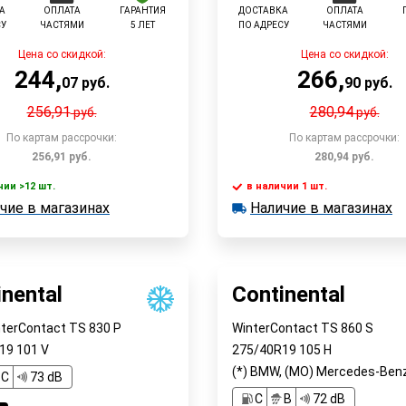
А
ОПЛАТА
ГАРАНТИЯ
ДОСТАВКА
ОПЛАТА
СУ
ЧАСТЯМИ
5 ЛЕТ
ПО АДРЕСУ
ЧАСТЯМИ
Цена со скидкой:
Цена со скидкой:
244
,
266
,
07
руб.
90
руб.
256,91
280,94
руб.
руб.
По картам рассрочки:
По картам рассрочки:
256,91
руб.
280,94
руб.
чии >12 шт.
в наличии 1 шт.
В корзину
В корзин
чие в магазинах
Наличие в магазинах
 >12 шт.
в наличии 1 шт.
е в магазинах
Наличие в магазинах
Быстрый заказ
Быстрый заказ
inental
Continental
nterContact TS 830 P
WinterContact TS 860 S
R19
101
V
275/40R19
105
H
(*) BMW, (MO) Mercedes-Ben
C
73 dB
C
B
72 dB