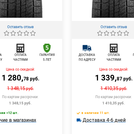
Оставить отзыв
Оставить отзыв
А
ОПЛАТА
ГАРАНТИЯ
ДОСТАВКА
ОПЛАТА
СУ
ЧАСТЯМИ
5 ЛЕТ
ПО АДРЕСУ
ЧАСТЯМИ
Цена со скидкой:
Цена со скидкой:
1 280
,
1 339
,
78
руб.
87
руб.
1 348,15
1 410,35
руб.
руб.
По картам рассрочки:
По картам рассрочки:
1 348,15
руб.
1 410,35
руб.
чии >12 шт.
в наличии 11 шт.
В корзину
Доставка
В корзин
чие в магазинах
Доставка 4-6 дней
 >12 шт.
в наличии 11 шт.
е в магазинах