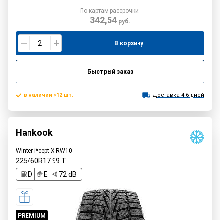
По картам рассрочки:
342,54
руб.
В корзину
Быстрый заказ
в наличии >12 шт.
Доставка 4-6 дней
Hankook
Winter i*cept X RW10
225/60R17
99
T
D
E
72 dB
PREMIUM