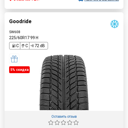
Goodride
SW608
225/60R17
99
H
C
C
72 dB
5% cкидка
Оставить отзыв