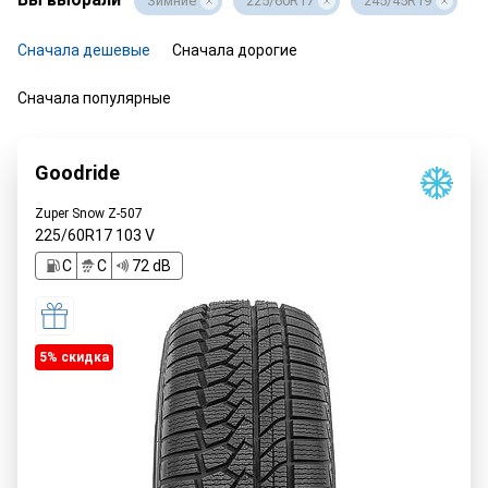
Зимние
225/60R17
245/45R19
Сначала дешевые
Сначала дорогие
Сначала популярные
Goodride
Zuper Snow Z-507
225/60R17
103
V
C
C
72 dB
5% cкидка