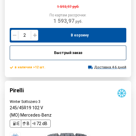
1 593,97
руб.
По картам рассрочки:
1 593,97
руб.
В корзину
Быстрый заказ
в наличии >12 шт.
Доставка 4-6 дней
Pirelli
Winter Sottozero 3
245/45R19
102
V
(MO) Mercedes-Benz
E
B
72 dB