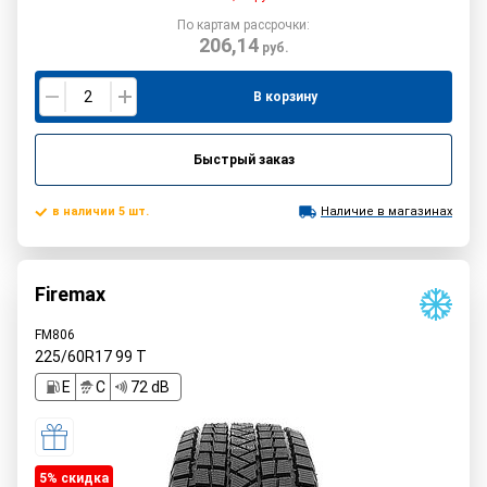
По картам рассрочки:
206,14
руб.
В корзину
Быстрый заказ
в наличии 5 шт.
Наличие в магазинах
Firemax
FM806
225/60R17
99
T
E
C
72 dB
5% cкидка