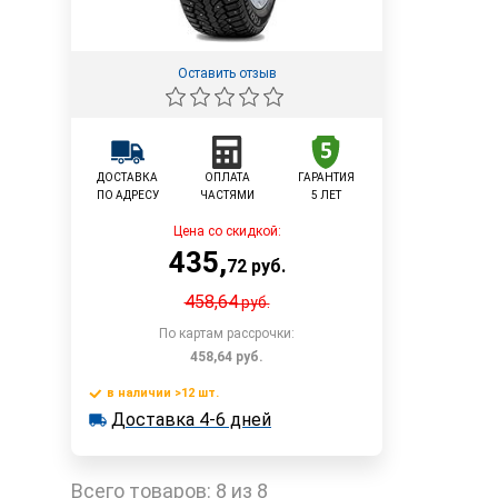
Оставить отзыв
ДОСТАВКА
ОПЛАТА
ГАРАНТИЯ
ПО АДРЕСУ
ЧАСТЯМИ
5 ЛЕТ
Цена со скидкой:
435
,
72
руб.
458,64
руб.
По картам рассрочки:
458,64
руб.
в наличии >12 шт.
В корзину
Доставка 4-6 дней
в наличии >12 шт.
Доставка 4-6 дней
Быстрый заказ
Всего товаров:
8 из 8