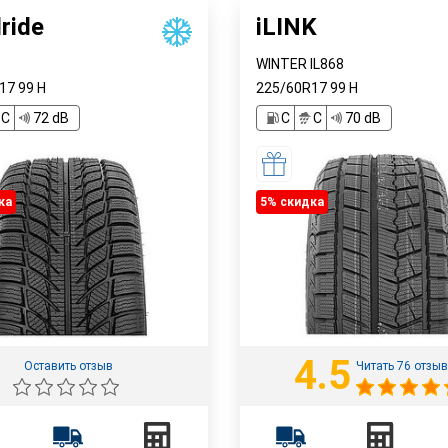
ride
iLINK
WINTER IL868
R17
99
H
225/60R17
99
H
C
72 dB
C
C
70 dB
ка
5% cкидка
4.5
Оставить отзыв
Читать 76 отзы