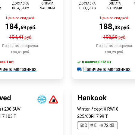
L
ДОСТАВКА
ОПЛАТА
ДОСТАВКА
ОПЛАТА
R
ПО АДРЕСУ
ЧАСТЯМИ
ПО АДРЕСУ
ЧАСТЯМИ
Цена со скидкой:
Цена со скидкой:
184
,
188
,
69
руб.
38
руб.
194,41
198,29
руб.
руб.
По картам рассрочки:
По картам рассрочки:
194,41
руб.
198,29
руб.
чии 1 шт.
в наличии >12 шт.
В корзину
В корзин
чие в магазинах
Наличие в магазинах
 1 шт.
в наличии >12 шт.
е в магазинах
Наличие в магазинах
Быстрый заказ
Быстрый заказ
aved
Hankook
st 200 SUV
Winter i*cept X RW10
R17
103
T
225/60R17
99
T
D
E
72 dB