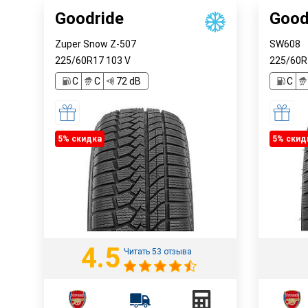
Goodride
Good
Zuper Snow Z-507
SW608
225/60R17
103
V
225/60
C
C
72 dB
C
5% cкидка
5% cкид
4.5
Читать 53 отзыва