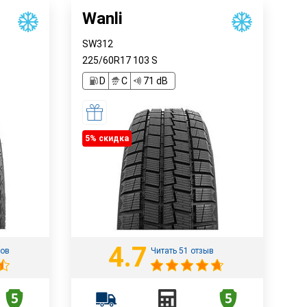
Wanli
SW312
225/60R17
103
S
D
C
71 dB
5% cкидка
4.7
вов
Читать 51 отзыв