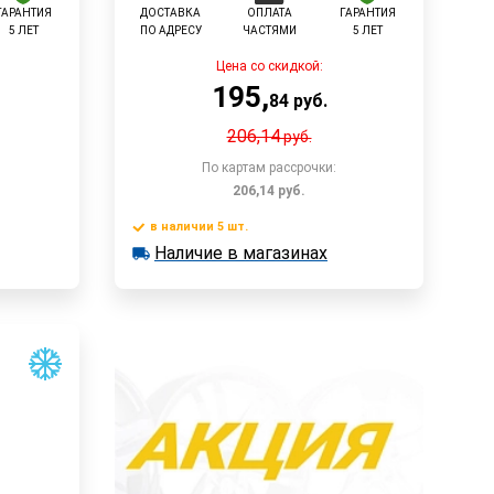
ГАРАНТИЯ
ДОСТАВКА
ОПЛАТА
ГАРАНТИЯ
5 ЛЕТ
ПО АДРЕСУ
ЧАСТЯМИ
5 ЛЕТ
Цена со скидкой:
195
,
84
руб.
206,14
руб.
По картам рассрочки:
206,14
руб.
в наличии 5 шт.
у
В корзину
Наличие в магазинах
в наличии 5 шт.
Наличие в магазинах
Быстрый заказ