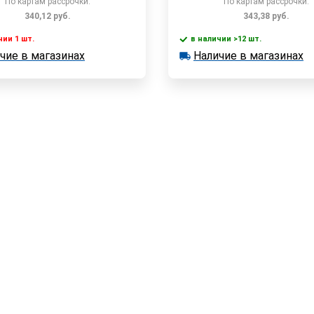
По картам рассрочки:
По картам рассрочки:
340,12
руб.
343,38
руб.
чии 1 шт.
в наличии >12 шт.
В корзину
В корзин
чие в магазинах
Наличие в магазинах
 1 шт.
в наличии >12 шт.
е в магазинах
Наличие в магазинах
Быстрый заказ
Быстрый заказ