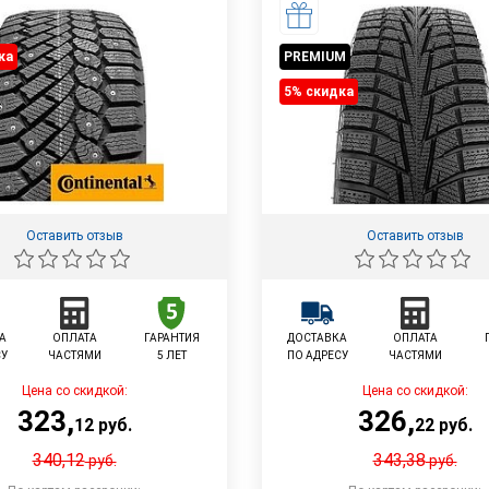
ка
PREMIUM
5% cкидка
Оставить отзыв
Оставить отзыв
А
ОПЛАТА
ГАРАНТИЯ
ДОСТАВКА
ОПЛАТА
СУ
ЧАСТЯМИ
5 ЛЕТ
ПО АДРЕСУ
ЧАСТЯМИ
Цена со скидкой:
Цена со скидкой:
323
,
326
,
12
руб.
22
руб.
340,12
343,38
руб.
руб.