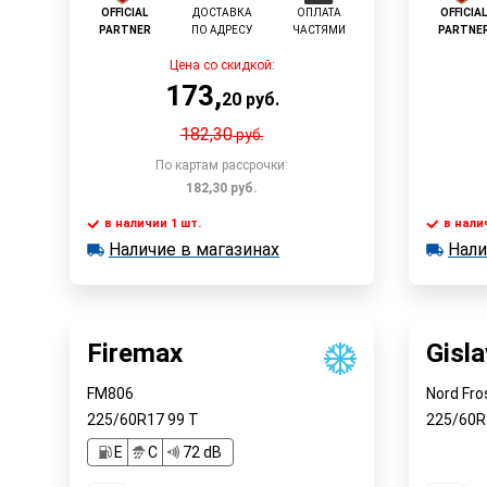
OFFICIAL
ДОСТАВКА
ОПЛАТА
OFFICIA
PARTNER
ПО АДРЕСУ
ЧАСТЯМИ
PARTNE
Цена со скидкой:
173
,
20
руб.
182,30
руб.
По картам рассрочки:
182,30
руб.
в наличии 1 шт.
в нали
В корзину
Наличие в магазинах
Нали
в наличии 1 шт.
в наличии
Наличие в магазинах
Наличи
Быстрый заказ
Firemax
Gisl
FM806
Nord Fro
225/60R17
99
T
225/60
E
C
72 dB