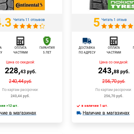
4.3
5
Читать 11 отзывов
Читать 1 отзыв
А
ОПЛАТА
ГАРАНТИЯ
ДОСТАВКА
ОПЛАТА
СУ
ЧАСТЯМИ
5 ЛЕТ
ПО АДРЕСУ
ЧАСТЯМИ
Цена со скидкой:
Цена со скидкой:
228
,
243
,
43
руб.
88
руб.
240,44
256,70
руб.
руб.
По картам рассрочки:
По картам рассрочки:
240,44
руб.
256,70
руб.
чии >12 шт.
в наличии 1 шт.
В корзину
В корзин
чие в магазинах
Наличие в магазинах
 >12 шт.
в наличии 1 шт.
е в магазинах
Наличие в магазинах
Быстрый заказ
Быстрый заказ