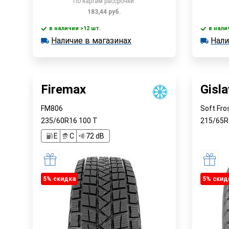
По картам рассрочки:
183,44
руб.
в наличии >12 шт.
в нали
В корзину
Наличие в магазинах
Нали
в наличии >12 шт.
в наличии
Наличие в магазинах
Наличи
Быстрый заказ
Firemax
Gisl
FM806
Soft Fro
235/60R16
100
T
215/65
E
C
72 dB
5% cкидка
5% cкид