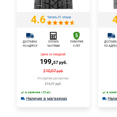
4.6
Читать 31 отзыв
ДОСТАВКА
ОПЛАТА
ГАРАНТИЯ
ДОСТАВК
ПО АДРЕСУ
ЧАСТЯМИ
5 ЛЕТ
ПО АДРЕ
Цена со скидкой:
199
,
57
руб.
210,07
руб.
По картам рассрочки:
210,07
руб.
в наличии >12 шт.
в нали
В корзину
Наличие в магазинах
Нали
в наличии >12 шт.
в наличии
Наличие в магазинах
Наличи
Быстрый заказ