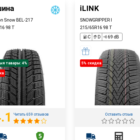
шина
iLINK
on Snow BEL-217
SNOWGRIPPER I
R16
98
T
215/65R16
98
T
C
D
69 dB
ыя тавары: 4%
5% cкидка
ка
.1
Читать 659 отзывов
Оставить отзыв