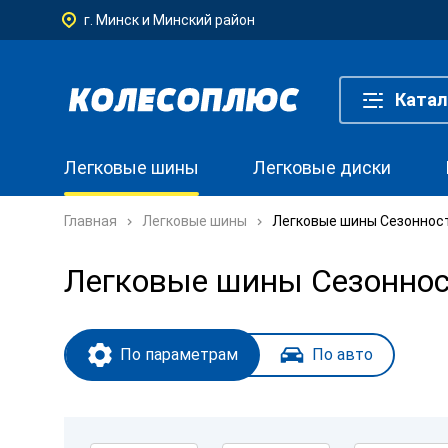
г. Минск и Минский район
Катал
Легковые шины
Легковые диски
Главная
Легковые шины
Легковые шины Сезонност
Легковые шины Сезонност
По параметрам
По авто