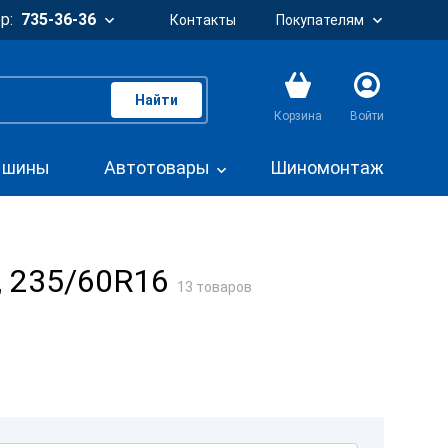
р:
735-36-36
Контакты
Покупателям
Найти
Корзина
Войти
. шины
Автотовары
Шиномонтаж
, 235/60R16
13 товаров