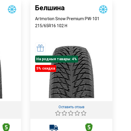
Белшина
Artmotion Snow Premium PW-101
215/65R16
102
H
На родныя тавары: 4%
5% cкидка
Оставить отзыв