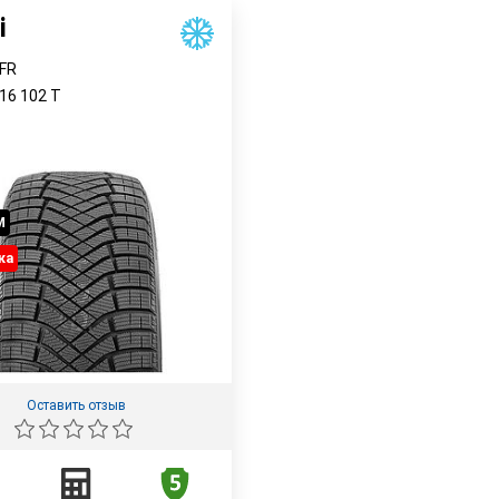
i
 FR
R16
102
T
M
ка
Оставить отзыв