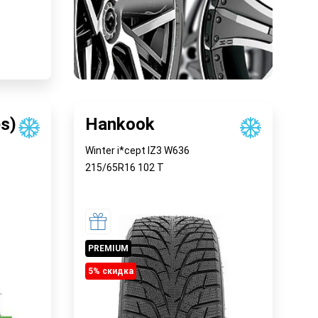
у
es)
Hankook
Winter i*cept IZ3 W636
215/65R16
102
T
PREMIUM
5% cкидка