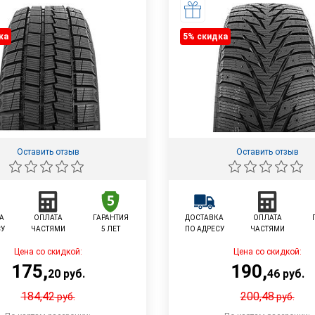
ка
5% cкидка
Оставить отзыв
Оставить отзыв
А
ОПЛАТА
ГАРАНТИЯ
ДОСТАВКА
ОПЛАТА
СУ
ЧАСТЯМИ
5 ЛЕТ
ПО АДРЕСУ
ЧАСТЯМИ
Цена со скидкой:
Цена со скидкой:
175
,
190
,
20
руб.
46
руб.
184,42
200,48
руб.
руб.