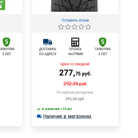
Оставить отзыв
ГАРАНТИЯ
ДОСТАВКА
ОПЛАТА
ГАРАНТИЯ
5 ЛЕТ
ПО АДРЕСУ
ЧАСТЯМИ
5 ЛЕТ
Цена со скидкой:
277
,
75
руб.
292,36
руб.
По картам рассрочки:
292,36
руб.
в наличии >12 шт.
у
В корзину
Наличие в магазинах
в наличии >12 шт.
Наличие в магазинах
Быстрый заказ