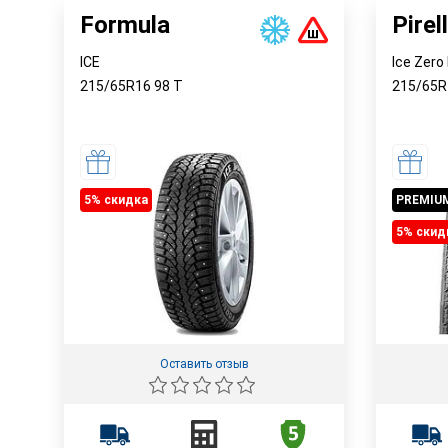
Formula
Pirell
ICE
Ice Zero
215/65R16
98
T
215/65
5% cкидка
PREMIU
5% cкид
Оставить отзыв