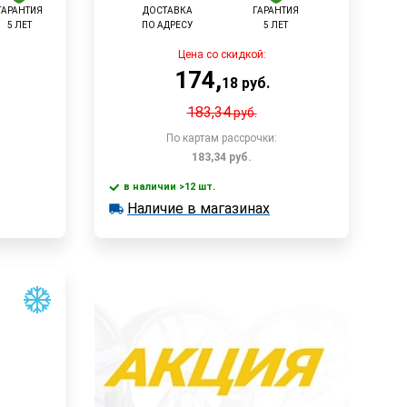
ГАРАНТИЯ
ДОСТАВКА
ГАРАНТИЯ
5 ЛЕТ
ПО АДРЕСУ
5 ЛЕТ
Цена со скидкой:
174
,
18
руб.
183,34
руб.
По картам рассрочки:
183,34
руб.
в наличии >12 шт.
у
В корзину
Наличие в магазинах
в наличии >12 шт.
Наличие в магазинах
Быстрый заказ