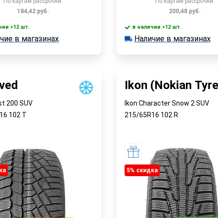
По картам рассрочки:
По картам рассрочки:
184,42
руб.
200,48
руб.
чии >12 шт.
в наличии >12 шт.
В корзину
В корзин
чие в магазинах
Наличие в магазинах
 >12 шт.
в наличии >12 шт.
е в магазинах
Наличие в магазинах
Быстрый заказ
Быстрый заказ
aved
Ikon (Nokian Tyr
st 200 SUV
Ikon Character Snow 2 SUV
R16
102
T
215/65R16
102
R
ка
5% cкидка