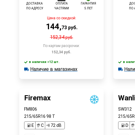
ДОСТАВКА
ОПЛАТА
ГАРАНТИЯ
ДО
ПО АДРЕСУ
ЧАСТЯМИ
5 ЛЕТ
ПО 
Цена со скидкой:
144
,
73
руб.
152,34
руб.
По картам рассрочки:
152,34
руб.
в наличии >12 шт.
в нали
В корзину
Наличие в магазинах
Нали
в наличии >12 шт.
в наличии
Наличие в магазинах
Наличи
Быстрый заказ
Firemax
Wanl
FM806
SW312
215/65R16
98
T
215/65
E
C
72 dB
D