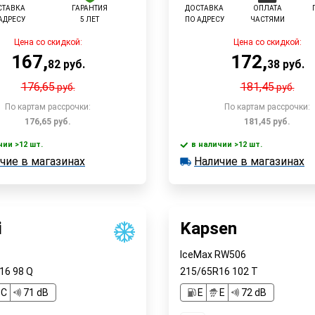
СТАВКА
ГАРАНТИЯ
ДОСТАВКА
ОПЛАТА
АДРЕСУ
5 ЛЕТ
ПО АДРЕСУ
ЧАСТЯМИ
Цена со скидкой:
Цена со скидкой:
167
,
172
,
82
руб.
38
руб.
176,65
181,45
руб.
руб.
По картам рассрочки:
По картам рассрочки:
176,65
руб.
181,45
руб.
чии >12 шт.
в наличии >12 шт.
В корзину
В корзин
чие в магазинах
Наличие в магазинах
 >12 шт.
в наличии >12 шт.
е в магазинах
Наличие в магазинах
Быстрый заказ
Быстрый заказ
i
Kapsen
IceMax RW506
R16
98
Q
215/65R16
102
T
C
71 dB
E
E
72 dB