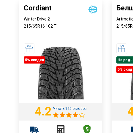
Cordiant
Бел
Winter Drive 2
Artmoti
215/65R16
102
T
215/65
5% cкидка
На родн
5% cкид
4.2
4
Читать 125 отзывов